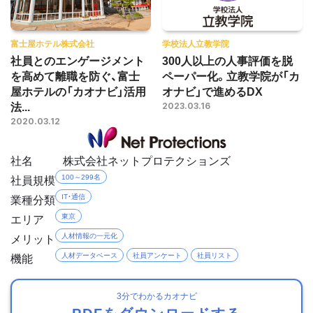
富士屋ホテル株式会社
学校法人立教学院
社員とのエンゲージメント
300人以上の人事評価を脱
を高めて離職を防ぐ、富士
ペーパー化。立教学院が「カ
屋ホテルの「カオナビ」活用
オナビ」で進めるDX
法...
2023.03.16
2020.03.12
社名
株式会社ネットプロテクションズ
社員規模
100～299名
業種分類
IT・通信
エリア
東京
メリット
人材情報の一元化
機能
人材データベース
社員アンケート
社員リスト
3分でわかるカオナビ
PDFをダウンロードする