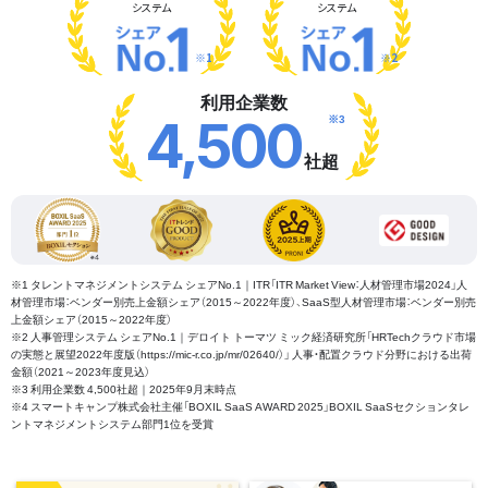
システム
システム
※1
※2
利用企業数
※3
4,500
社超
※1 タレントマネジメントシステム シェアNo.1｜ITR「ITR Market View：人材管理市場2024」人
材管理市場：ベンダー別売上金額シェア（2015～2022年度）、SaaS型人材管理市場：ベンダー別売
上金額シェア（2015～2022年度）
※2 人事管理システム シェアNo.1｜デロイト トーマツ ミック経済研究所「HRTechクラウド市場
の実態と展望2022年度版（https://mic-r.co.jp/mr/02640/）」 人事・配置クラウド分野における出荷
金額（2021～2023年度見込）
※3 利用企業数 4,500社超｜2025年9月末時点
※4 スマートキャンプ株式会社主催「BOXIL SaaS AWARD 2025」BOXIL SaaSセクションタレ
ントマネジメントシステム部門1位を受賞