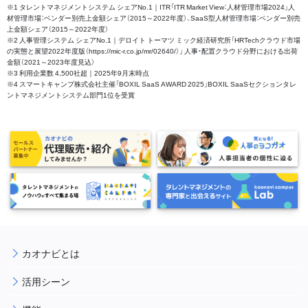
※1 タレントマネジメントシステム シェアNo.1｜ITR「ITR Market View：人材管理市場2024」人
材管理市場：ベンダー別売上金額シェア（2015～2022年度）、SaaS型人材管理市場：ベンダー別売
上金額シェア（2015～2022年度）
※2 人事管理システム シェアNo.1｜デロイト トーマツ ミック経済研究所「HRTechクラウド市場
の実態と展望2022年度版（https://mic-r.co.jp/mr/02640/）」 人事・配置クラウド分野における出荷
金額（2021～2023年度見込）
※3 利用企業数 4,500社超｜2025年9月末時点
※4 スマートキャンプ株式会社主催「BOXIL SaaS AWARD 2025」BOXIL SaaSセクションタレ
ントマネジメントシステム部門1位を受賞
カオナビとは
活用シーン