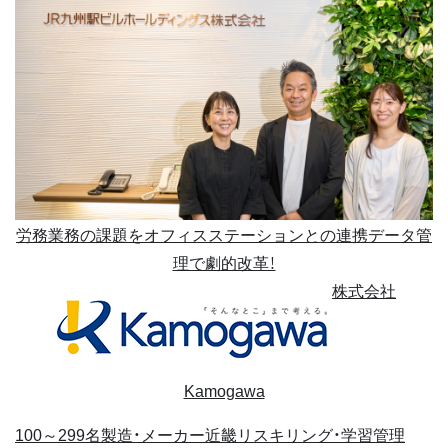
労務業務の課題をオフィスステーションとの連携データ管
理で劇的改革！
株式会社
Kamogawa
100～299名
製造・メーカー
近畿
リスキリング・学習管理