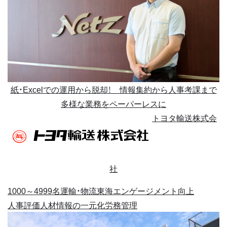
紙・Excelでの運用から脱却！ 情報集約から人事考課まで
多様な業務をペーパーレスに
トヨタ輸送株式会
社
1000～4999名
運輸・物流
東海
エンゲージメント向上
人事評価
人材情報の一元化
労務管理