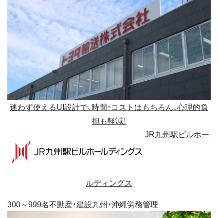
迷わず使えるUI設計で、時間・コストはもちろん、心理的負
担も軽減！
JR九州駅ビルホー
ルディングス
300～999名
不動産・建設
九州・沖縄
労務管理