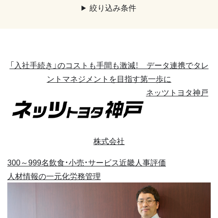
絞り込み条件
「入社手続き」のコストも手間も激減！ データ連携でタレ
ントマネジメントを目指す第一歩に
ネッツトヨタ神戸
株式会社
300～999名
飲食・小売・サービス
近畿
人事評価
人材情報の一元化
労務管理