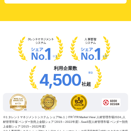
タレント
マネジメント
人事管理
システム
システム
※1
※2
利用企業数
※3
4,500
社超
※1 タレントマネジメントシステム シェアNo.1｜ITR「ITR Market View：人材管理市場2024」人
材管理市場：ベンダー別売上金額シェア（2015～2022年度）、SaaS型人材管理市場：ベンダー別売
上金額シェア（2015～2022年度）
※2 人事管理システム シェアNo.1｜デロイト トーマツ ミック経済研究所「HRTechクラウド市場