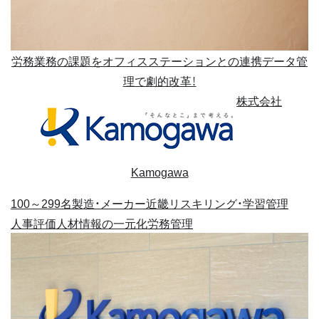
労務業務の課題をオフィスステーションとの連携データ管
理で劇的改革！
株式会社
Kamogawa
100～299名
製造・メーカー
近畿
リスキリング・学習管理
人事評価
人材情報の一元化
労務管理