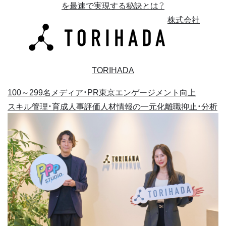
を最速で実現する秘訣とは？
株式会社
TORIHADA
100～299名
メディア・PR
東京
エンゲージメント向上
スキル管理・育成
人事評価
人材情報の一元化
離職抑止・分析