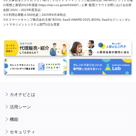
の実態と展望2022年度版（https://mic-r.co.jp/mr/02640/）」 人事・配置クラウド分野における出荷
金額（2021～2023年度見込）
※3 利用企業数 4,500社超｜2025年9月末時点
※4 スマートキャンプ株式会社主催「BOXIL SaaS AWARD 2025」BOXIL SaaSセクションタレ
ントマネジメントシステム部門1位を受賞
カオナビとは
活用シーン
機能
セキュリティ