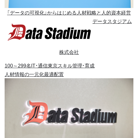
「データの可視化」からはじめる人材戦略と人的資本経営
データスタジアム
株式会社
100～299名
IT・通信
東京
スキル管理・育成
人材情報の一元化
最適配置