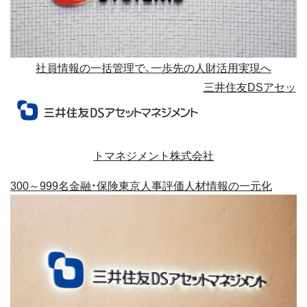
社員情報の一括管理で、一歩先の人財活用実現へ
三井住友DSアセッ
トマネジメント株式会社
300～999名
金融・保険
東京
人事評価
人材情報の一元化