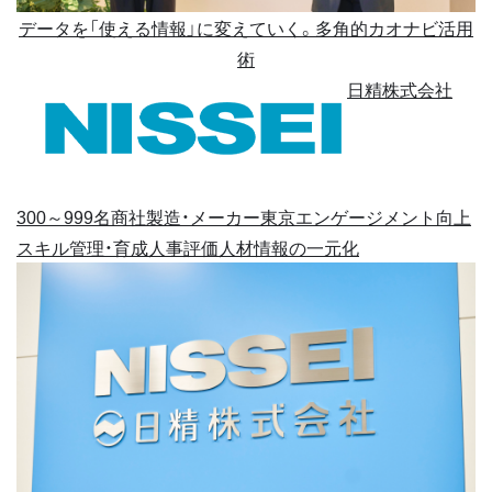
データを「使える情報」に変えていく。多角的カオナビ活用
術
日精株式会社
300～999名
商社
製造・メーカー
東京
エンゲージメント向上
スキル管理・育成
人事評価
人材情報の一元化