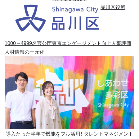
品川区役所
1000～4999名
官公庁
東京
エンゲージメント向上
人事評価
人材情報の一元化
導入たった半年で機能をフル活用！ タレントマネジメント