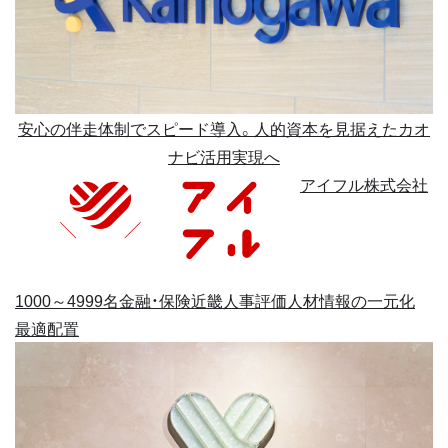
安心の伴走体制でスピード導入。人的資本を見据えたカオ
ナビ活用実現へ
アイフル株式会社
1000～4999名
金融・保険
近畿
人事評価
人材情報の一元化
最適配置