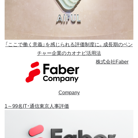
「ここで働く意義」を感じられる評価制度に。成長期のベン
チャー企業のカオナビ活用法
株式会社Faber
Company
1～99名
IT・通信
東京
人事評価