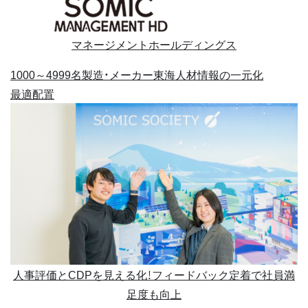
マネージメントホールディングス
1000～4999名
製造・メーカー
東海
人材情報の一元化
最適配置
人事評価とCDPを見える化！フィードバック定着で社員満
足度も向上