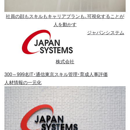
社員の顔もスキルもキャリアプランも、可視化することが
人を動かす
ジャパンシステム
株式会社
300～999名
IT・通信
東京
スキル管理・育成
人事評価
人材情報の一元化