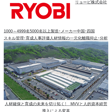
リョービ株式会社
1000～4999名
5000名以上
製造・メーカー
中国・四国
スキル管理・育成
人事評価
人材情報の一元化
離職抑止・分析
人材確保と育成の未来を切り拓く！ MVVと人的資本経営
導入による変革