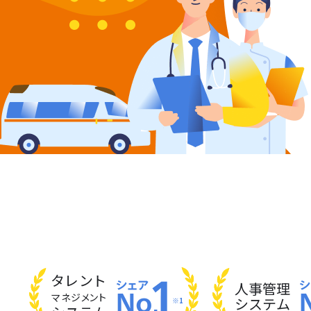
タレント
人事管理
マネジメント
システム
※1