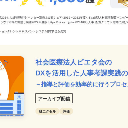
社超
管理市場2024」人材管理市場：ベンダー別売上金額シェア（2015～2022年度）、SaaS型人材管理市場：ベンダ
場の実態と展望2022年度版（https://mic-r.co.jp/mr/02640/）」 人事・配置クラウド分野にお
aaSセクションタレントマネジメントシステム部門1位を受賞
社会医療法人ピエタ会の
DXを活用した人事考課実践
～指導と評価を効率的に行うプロセ
アーカイブ配信
脱エクセル
評価