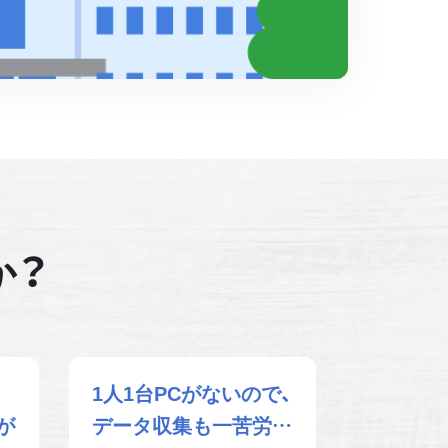
か？
1人1台PCがないので、
が
データ収集も一苦労…