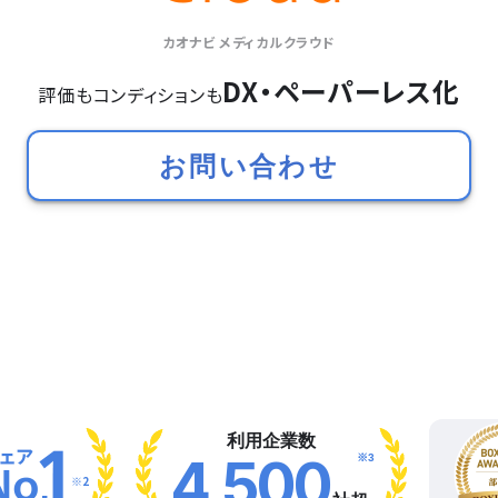
カオナビ メディカルクラウド
DX・ペーパーレス化
評価もコンディションも
お問い合わせ
利用企業数
※3
4,500
※2