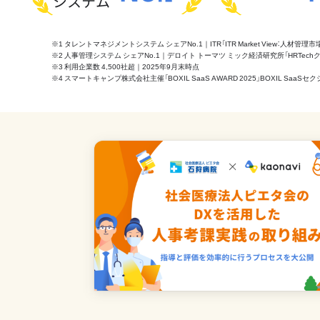
システム
※1 タレントマネジメントシステム シェアNo.1｜ITR「ITR Market View：人材
※2 人事管理システム シェアNo.1｜デロイト トーマツ ミック経済研究所「HRTechクラウド市
※3 利用企業数 4,500社超｜2025年9月末時点
※4 スマートキャンプ株式会社主催「BOXIL SaaS AWARD 2025」BOXIL S