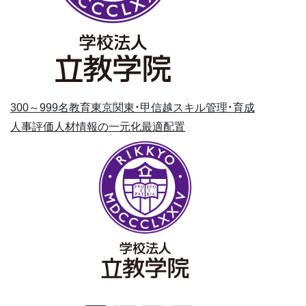
300～999名
教育
東京
関東・甲信越
スキル管理・育成
人事評価
人材情報の一元化
最適配置