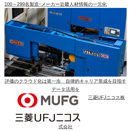
100～299名
製造・メーカー
近畿
人材情報の一元化
評価のクラウド化は第一歩 自律的キャリア形成を目指す
データ活用を
三菱UFJニコス株
式会社