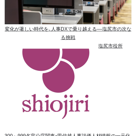
変化が著しい時代を、人事DXで乗り越える––塩尻市の次な
る挑戦
塩尻市役所
300～999名
官公庁
関東・甲信越
人事評価
人材情報の一元化