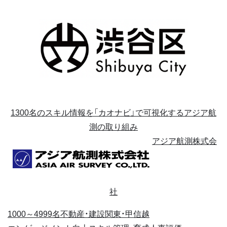
1300名のスキル情報を「カオナビ」で可視化するアジア航
測の取り組み
アジア航測株式会
社
1000～4999名
不動産・建設
関東・甲信越