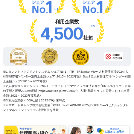
※1
※2
利用企業数
※3
4,500
社超
※1 タレントマネジメントシステム シェアNo.1｜ITR「ITR Market View：人材管理市場2024」人
材管理市場：ベンダー別売上金額シェア（2015～2022年度）、SaaS型人材管理市場：ベンダー別売
上金額シェア（2015～2022年度）
※2 人事管理システム シェアNo.1｜デロイト トーマツ ミック経済研究所「HRTechクラウド市場
の実態と展望2022年度版（https://mic-r.co.jp/mr/02640/）」 人事・配置クラウド分野における出荷
金額（2021～2023年度見込）
※3 利用企業数 4,500社超｜2025年9月末時点
※4 スマートキャンプ株式会社主催「BOXIL SaaS AWARD 2025」BOXIL SaaSセクションタレ
ントマネジメントシステム部門1位を受賞