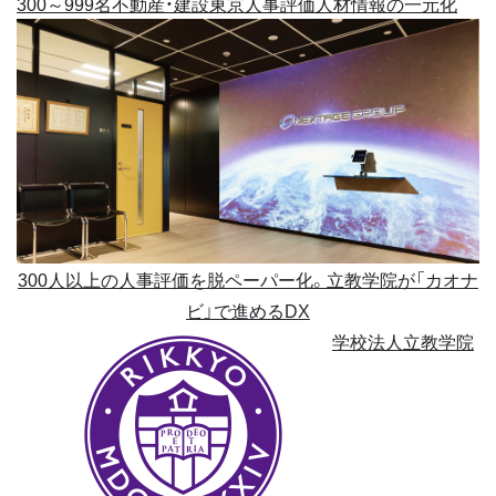
300～999名
不動産・建設
東京
人事評価
人材情報の一元化
300人以上の人事評価を脱ペーパー化。立教学院が「カオナ
ビ」で進めるDX
学校法人立教学院