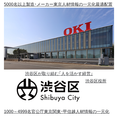
5000名以上
製造・メーカー
東京
人材情報の一元化
最適配置
渋谷区が取り組む「人を活かす経営」
渋谷区役所
1000～4999名
官公庁
東京
関東・甲信越
人材情報の一元化