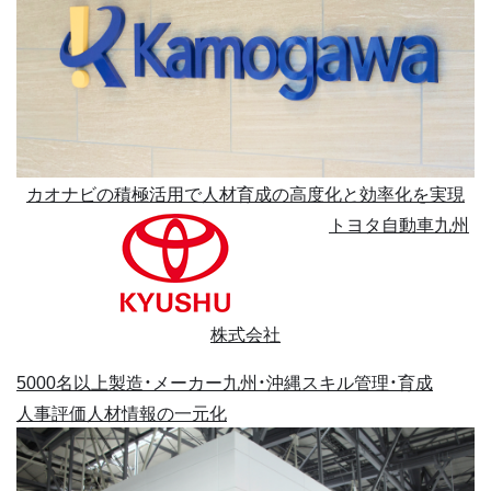
カオナビの積極活用で人材育成の高度化と効率化を実現
トヨタ自動車九州
株式会社
5000名以上
製造・メーカー
九州・沖縄
スキル管理・育成
人事評価
人材情報の一元化