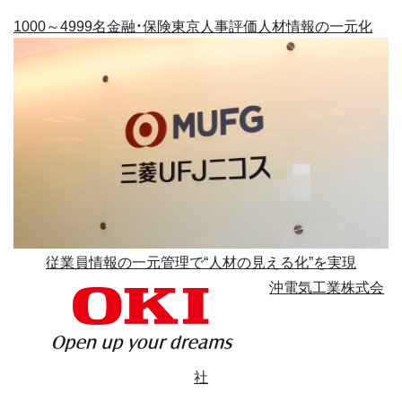
1000～4999名
金融・保険
東京
人事評価
人材情報の一元化
従業員情報の一元管理で“人材の見える化”を実現
沖電気工業株式会
社