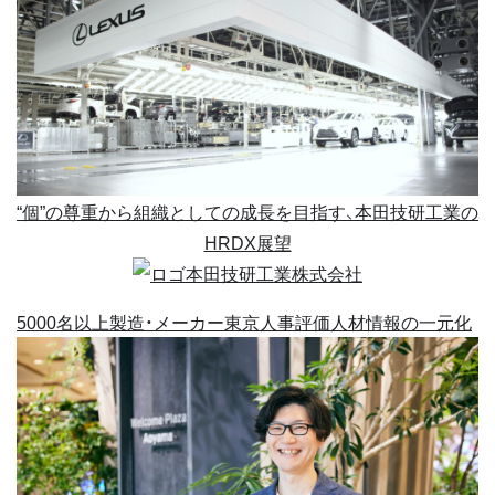
“個”の尊重から組織としての成長を目指す、本田技研工業の
HRDX展望
本田技研工業株式会社
5000名以上
製造・メーカー
東京
人事評価
人材情報の一元化