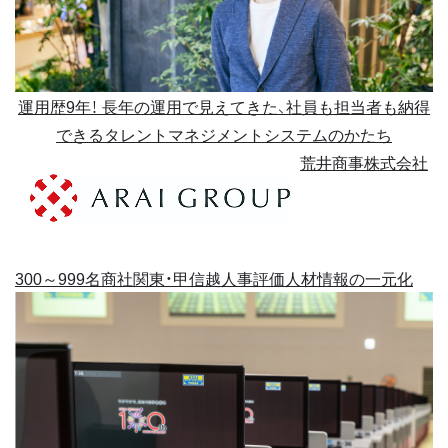
運用歴9年！ 長年の運用で見えてきた、社員も担当者も納得
できるタレントマネジメントシステムのかたち
荒井商事株式会社
300～999名
商社
関東・甲信越
人事評価
人材情報の一元化