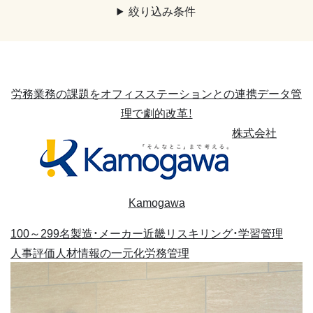
絞り込み条件
労務業務の課題をオフィスステーションとの連携データ管
理で劇的改革！
株式会社
Kamogawa
100～299名
製造・メーカー
近畿
リスキリング・学習管理
人事評価
人材情報の一元化
労務管理