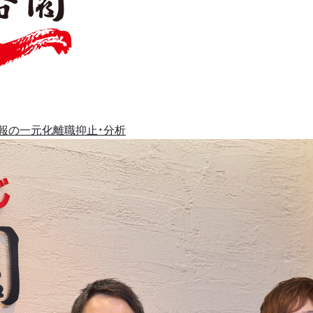
報の一元化
離職抑止・分析