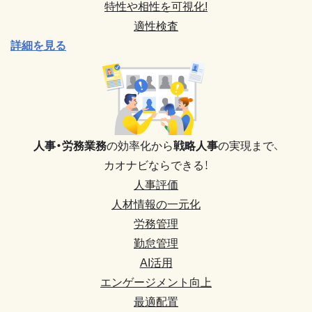
特性や相性を可視化!
適性検査
詳細を見る
人事・労務業務
の効率化から
戦略人事
の実現まで、
カオナビならできる！
人事評価
人材情報の一元化
労務管理
勤怠管理
AI活用
エンゲージメント向上
最適配置