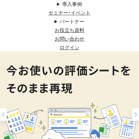
導入事例
セミナー・イベント
パートナー
お役立ち資料
お問い合わせ
ログイン
200
今お使いの評価シートを
スキルマップ
そのまま再現