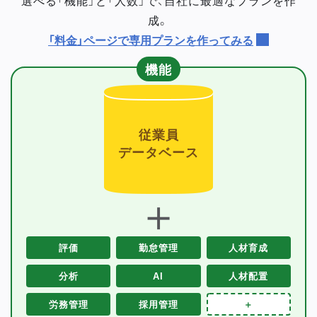
成。
「料金」ページで専用プランを作ってみる
機能
従業員
データベース
＋
評価
勤怠管理
人材育成
分析
AI
人材配置
労務管理
採用管理
＋