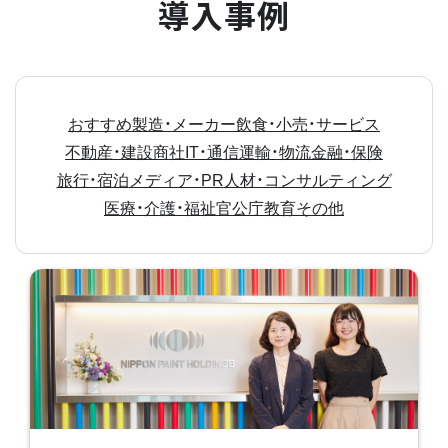
導入事例
おすすめ
製造・メーカー
飲食・小売・サービス
不動産・建設
商社
IT・通信
運輸・物流
金融・保険
旅行・宿泊
メディア・PR
人材・コンサルティング
医療・介護・福祉
官公庁
教育
その他