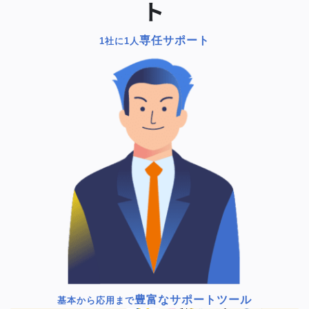
ト
専任サポート
1社に1人
豊富なサポートツール
基本から応用まで