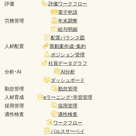
評価
評価ワークフロー
電子申請
労務管理
年末調整
給与明細
配置バランス図
人材配置
異動案作成・集約
ポジション管理
社員データグラフ
分析・AI
AI分析
ダッシュボード
勤怠管理
勤怠管理
人材育成
eラーニング・学習管理
採用管理
採用管理
適性検査
適性検査
ワークフロー
パルスサーベイ