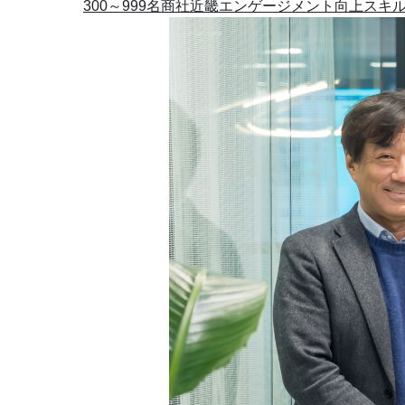
300～999名
商社
近畿
エンゲージメント向上
スキル