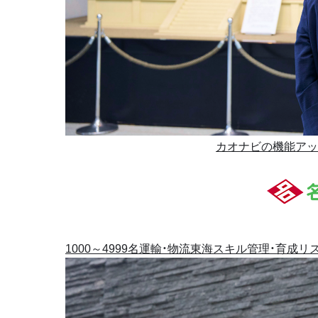
カオナビの機能アッ
1000～4999名
運輸・物流
東海
スキル管理・育成
リ