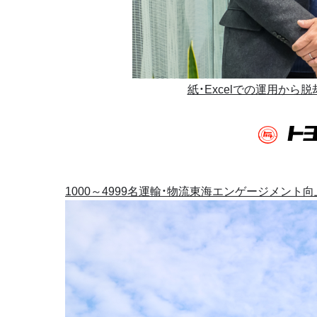
紙・Excelでの運用か
1000～4999名
運輸・物流
東海
エンゲージメント向