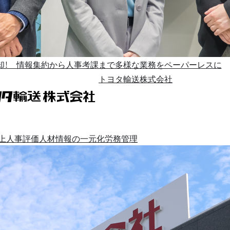
ら脱却！ 情報集約から人事考課まで多様な業務をペーパーレスに
トヨタ輸送株式会社
上
人事評価
人材情報の一元化
労務管理