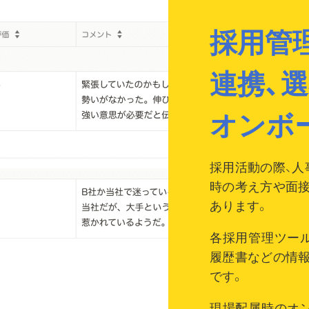
採用管理
連携、
オンボ
採用活動の際、人
時の考え方や面
あります。
各採用管理ツー
履歴書などの情
です。
現場配属時のオ