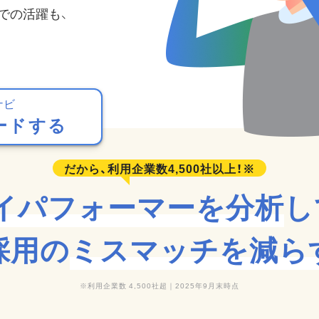
での活躍も、
ナビ
ードする
イパフォーマーを分析
し
採用の
ミスマッチを減ら
利用企業数 4,500社超｜2025年9月末時点