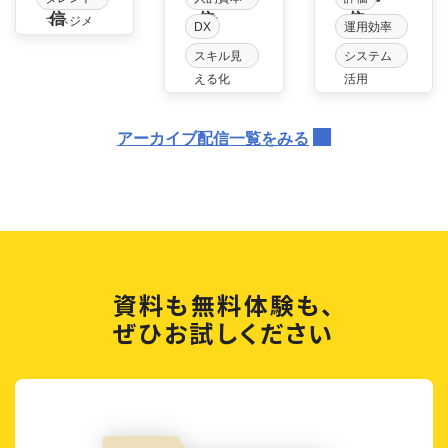
信
信
信
マネジメ
経営
DX
運用効率
ント
化
スキル見
システム
える化
活用
アーカイブ配信一覧をみる
資料も無料体験も、
ぜひお試しください