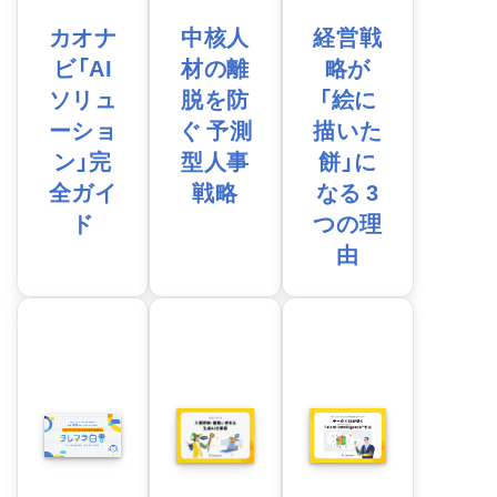
カオナ
中核人
経営戦
ビ「AI
材の離
略が
ソリュ
脱を防
「絵に
ーショ
ぐ 予測
描いた
ン」完
型人事
餅」に
全ガイ
戦略
なる 3
ド
つの理
由