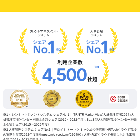
タレント
マネジメント
人事管理
システム
システム
※1
※2
利用企業数
※3
4,500
社超
※1 タレントマネジメントシステム シェアNo.1｜ITR「ITR Market View：人材管理市場2024」人
材管理市場：ベンダー別売上金額シェア（2015～2022年度）、SaaS型人材管理市場：ベンダー別売
上金額シェア（2015～2022年度）
※2 人事管理システム シェアNo.1｜デロイト トーマツ ミック経済研究所「HRTechクラウド市場
の実態と展望2022年度版（https://mic-r.co.jp/mr/02640/）」 人事・配置クラウド分野における出荷
金額（2021～2023年度見込）