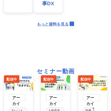
事DX
もっと資料を見る
セミナー動画
配信中
配信中
配信中
アー
アー
アー
カイ
カイ
カイ
ブ配
ブ配
ブ配
タレント
人的資本
評価