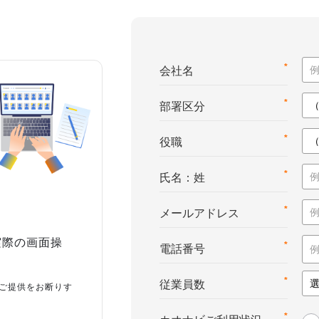
*
会社名
*
部署区分
*
役職
*
氏名：姓
*
メールアドレス
実際の画面操
*
電話番号
*
従業員数
ご提供をお断りす
*