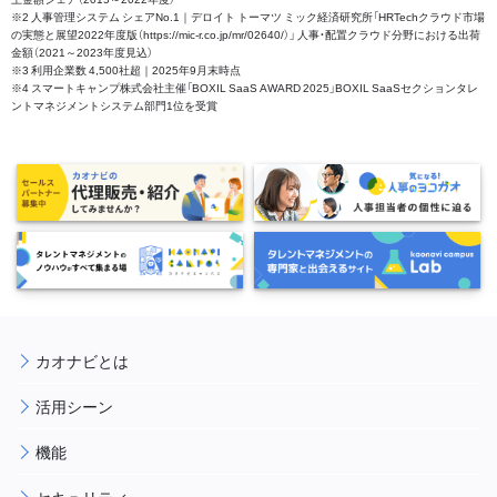
※2 人事管理システム シェアNo.1｜デロイト トーマツ ミック経済研究所「HRTechクラウド市場
の実態と展望2022年度版（https://mic-r.co.jp/mr/02640/）」 人事・配置クラウド分野における出荷
金額（2021～2023年度見込）
※3 利用企業数 4,500社超｜2025年9月末時点
※4 スマートキャンプ株式会社主催「BOXIL SaaS AWARD 2025」BOXIL SaaSセクションタレ
ントマネジメントシステム部門1位を受賞
カオナビとは
活用シーン
機能