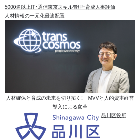
5000名以上
IT・通信
東京
スキル管理・育成
人事評価
人材情報の一元化
最適配置
人材確保と育成の未来を切り拓く！ MVVと人的資本経営
導入による変革
品川区役所