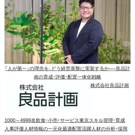
「人が第一」の理念を、どう経営基盤に実装するか──良品計
画の育成・評価・配置一体化戦略
株式会社良品計画
1000～4999名
飲食・小売・サービス
東京
スキル管理・育成
人事評価
人材情報の一元化
最適配置
活躍人材の分析・採用