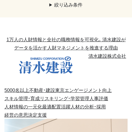
絞り込み条件
1万人の人財情報と全社の職務情報を可視化。清水建設が
データを活かす人財マネジメントを推進する理由
清水建設株式会社
5000名以上
不動産・建設
東京
エンゲージメント向上
スキル管理・育成
リスキリング・学習管理
人事評価
人材情報の一元化
最適配置
活躍人材の分析・採用
経営の意思決定支援