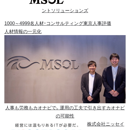
ントソリューションズ
1000～4999名
人材・コンサルティング
東京
人事評価
人材情報の一元化
人事も労務もカオナビで。運用の工夫で引き出すカオナビ
の可能性
株式会社ニッセイ