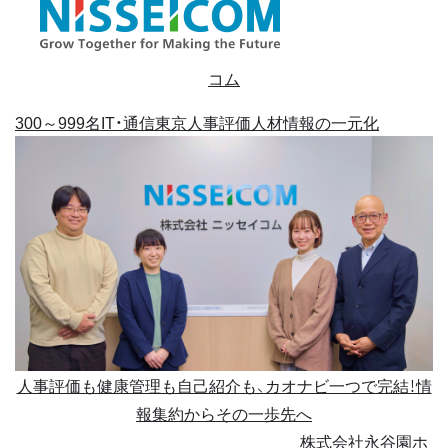
コム
300～999名
IT・通信
東京
人事評価
人材情報の一元化
人事評価も健康管理も自己紹介も、カオナビ一つで完結！情
報集約からその一歩先へ
株式会社永谷園ホ