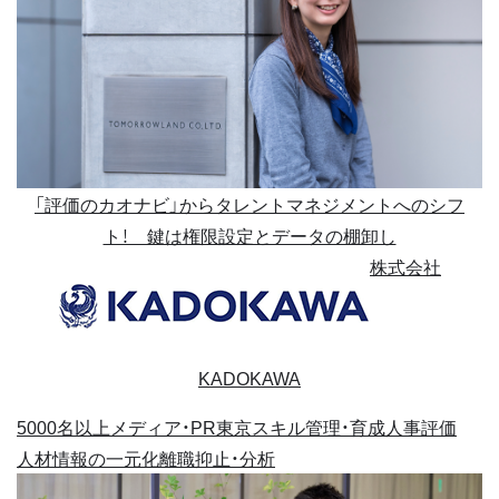
「評価のカオナビ」からタレントマネジメントへのシフ
ト！ 鍵は権限設定とデータの棚卸し
株式会社
KADOKAWA
5000名以上
メディア・PR
東京
スキル管理・育成
人事評価
人材情報の一元化
離職抑止・分析