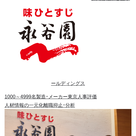
ールディングス
1000～4999名
製造・メーカー
東京
人事評価
人材情報の一元化
離職抑止・分析