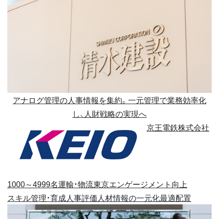
アナログ管理の人事情報を集約。一元管理で業務効率化
し、人財戦略の実現へ
京王電鉄株式会社
1000～4999名
運輸・物流
東京
エンゲージメント向上
スキル管理・育成
人事評価
人材情報の一元化
最適配置