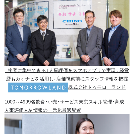
「接客に集中できる」人事評価をスマホアプリで実現。経営
層もカオナビを活用し、店舗視察前にスタッフ情報を把握
株式会社トゥモローランド
1000～4999名
飲食・小売・サービス
東京
スキル管理・育成
人事評価
人材情報の一元化
最適配置