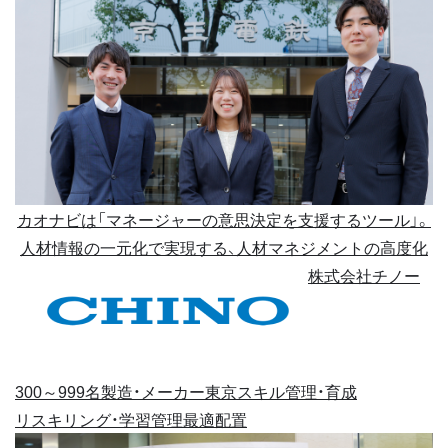
カオナビは「マネージャーの意思決定を支援するツール」。
人材情報の一元化で実現する、人材マネジメントの高度化
株式会社チノー
300～999名
製造・メーカー
東京
スキル管理・育成
リスキリング・学習管理
最適配置