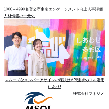
1000～4999名
官公庁
東京
エンゲージメント向上
人事評価
人材情報の一元化
スムーズなメンバーアサインの秘訣はAPI連携のフル活用
にあり！
株式会社マネジメ