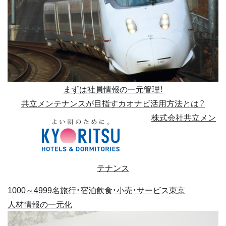
まずは社員情報の一元管理！
共立メンテナンスが目指すカオナビ活用方法とは？
株式会社共立メン
テナンス
1000～4999名
旅行・宿泊
飲食・小売・サービス
東京
人材情報の一元化