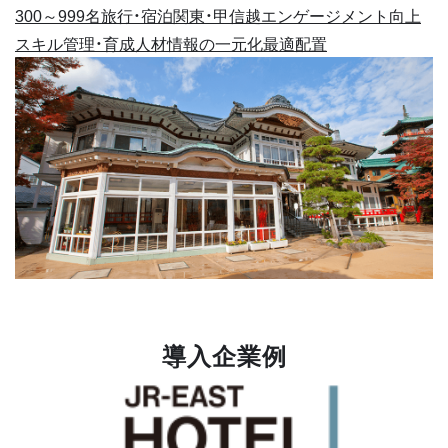
300～999名
旅行・宿泊
関東・甲信越
エンゲージメント向上
スキル管理・育成
人材情報の一元化
最適配置
導入企業例