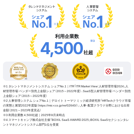
タレント
マネジメント
人事管理
システム
システム
※1
※2
利用企業数
※3
4,500
社超
※1 タレントマネジメントシステム シェアNo.1｜ITR「ITR Market View：人材管理市場2024」人
材管理市場：ベンダー別売上金額シェア（2015～2022年度）、SaaS型人材管理市場：ベンダー別売
上金額シェア（2015～2022年度）
※2 人事管理システム シェアNo.1｜デロイト トーマツ ミック経済研究所「HRTechクラウド市場
の実態と展望2022年度版（https://mic-r.co.jp/mr/02640/）」 人事・配置クラウド分野における出荷
金額（2021～2023年度見込）
※3 利用企業数 4,500社超｜2025年9月末時点
※4 スマートキャンプ株式会社主催「BOXIL SaaS AWARD 2025」BOXIL SaaSセクションタレ
ントマネジメントシステム部門1位を受賞