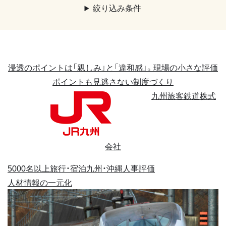
絞り込み条件
浸透のポイントは「親しみ」と「違和感」。現場の小さな評価
ポイントも見逃さない制度づくり
九州旅客鉄道株式
会社
5000名以上
旅行・宿泊
九州・沖縄
人事評価
人材情報の一元化