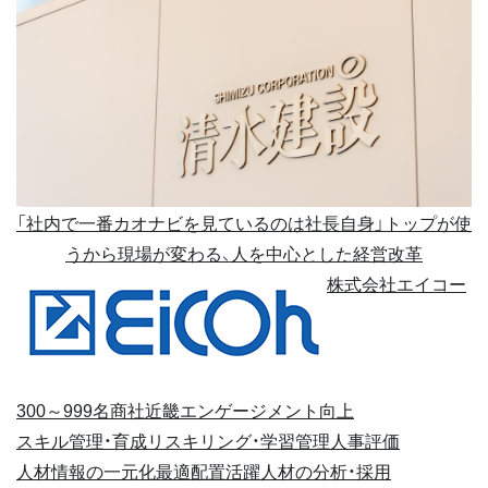
「社内で一番カオナビを見ているのは社長自身」トップが使
うから現場が変わる、人を中心とした経営改革
株式会社エイコー
300～999名
商社
近畿
エンゲージメント向上
スキル管理・育成
リスキリング・学習管理
人事評価
人材情報の一元化
最適配置
活躍人材の分析・採用