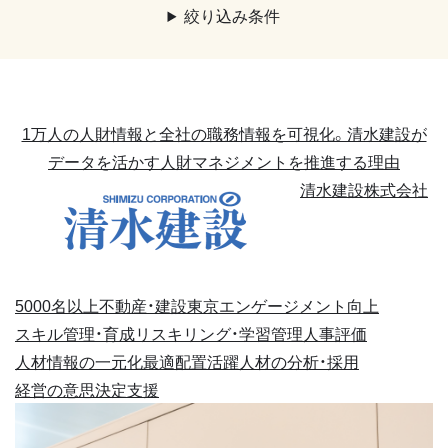
絞り込み条件
1万人の人財情報と全社の職務情報を可視化。清水建設が
データを活かす人財マネジメントを推進する理由
清水建設株式会社
5000名以上
不動産・建設
東京
エンゲージメント向上
スキル管理・育成
リスキリング・学習管理
人事評価
人材情報の一元化
最適配置
活躍人材の分析・採用
経営の意思決定支援