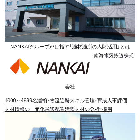
NANKAIグループが目指す「適材適所の人財活用」とは
南海電気鉄道株式
会社
1000～4999名
運輸・物流
近畿
スキル管理・育成
人事評価
人材情報の一元化
最適配置
活躍人材の分析・採用