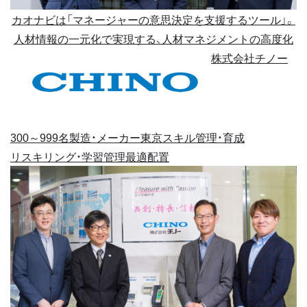
カオナビは「マネージャーの意思決定を支援するツール」。
人材情報の一元化で実現する、人材マネジメントの高度化
株式会社チノー
300～999名
製造・メーカー
東京
スキル管理・育成
リスキリング・学習管理
最適配置