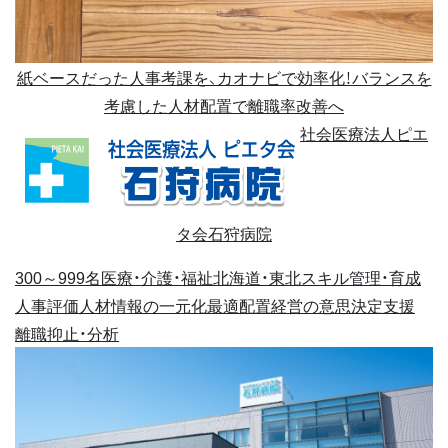
紙ベースだった人事考課を、カオナビで効率化！バランスを
考慮した人材配置で離職率改善へ
社会医療法人ピエ
タ会石狩病院
300～999名
医療・介護・福祉
北海道・東北
スキル管理・育成
人事評価
人材情報の一元化
最適配置
経営の意思決定支援
離職抑止・分析