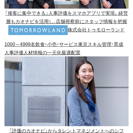
「接客に集中できる」人事評価をスマホアプリで実現。経営
層もカオナビを活用し、店舗視察前にスタッフ情報を把握
株式会社トゥモローランド
1000～4999名
飲食・小売・サービス
東京
スキル管理・育成
人事評価
人材情報の一元化
最適配置
「評価のカオナビ」からタレントマネジメントへのシフ