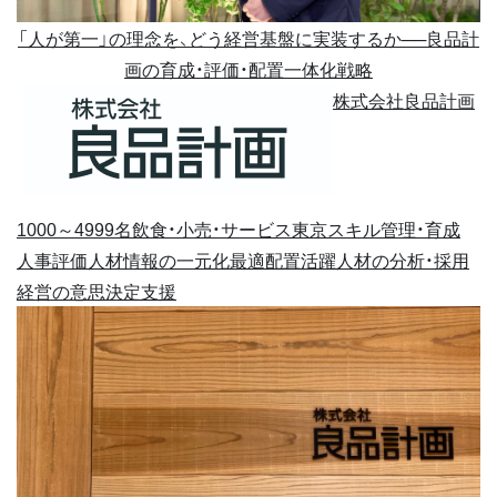
「人が第一」の理念を、どう経営基盤に実装するか──良品計
画の育成・評価・配置一体化戦略
株式会社良品計画
1000～4999名
飲食・小売・サービス
東京
スキル管理・育成
人事評価
人材情報の一元化
最適配置
活躍人材の分析・採用
経営の意思決定支援