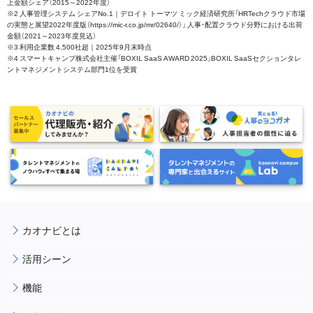
上金額シェア（2015～2022年度）
※2 人事管理システム シェアNo.1｜デロイト トーマツ ミック経済研究所「HRTechクラウド市場
の実態と展望2022年度版（https://mic-r.co.jp/mr/02640/）」 人事・配置クラウド分野における出荷
金額（2021～2023年度見込）
※3 利用企業数 4,500社超｜2025年9月末時点
※4 スマートキャンプ株式会社主催「BOXIL SaaS AWARD 2025」BOXIL SaaSセクションタレ
ントマネジメントシステム部門1位を受賞
カオナビとは
活用シーン
機能