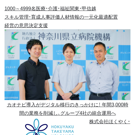
1000～4999名
医療・介護・福祉
関東・甲信越
スキル管理・育成
人事評価
人材情報の一元化
最適配置
経営の意思決定支援
カオナビ導入がデジタル移行のきっかけに！ 年間3,000時
間の業務を削減し、グループ4社の統合運用へ
株式会社ほくやく・