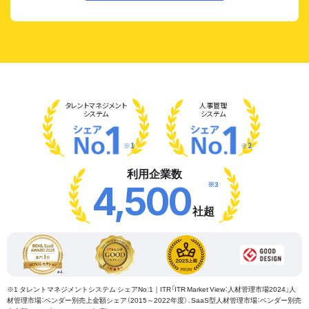
タレント
マネジメント
人事管理
システム
システム
※1
※2
利用企業数
※3
4,500
社超
※1 タレントマネジメントシステム シェアNo.1｜ITR「ITR Market View：人材管理市場2024」人
材管理市場：ベンダー別売上金額シェア（2015～2022年度）、SaaS型人材管理市場：ベンダー別売