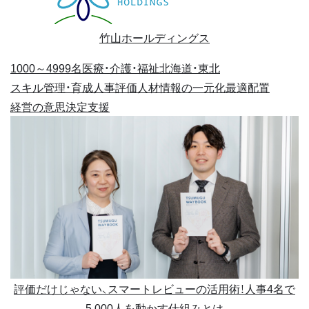
竹山ホールディングス
1000～4999名
医療・介護・福祉
北海道・東北
スキル管理・育成
人事評価
人材情報の一元化
最適配置
経営の意思決定支援
評価だけじゃない、スマートレビューの活用術！人事4名で
5,000人を動かす仕組みとは