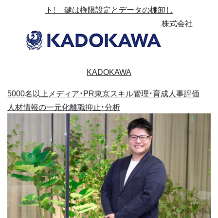
ト！ 鍵は権限設定とデータの棚卸し
株式会社
KADOKAWA
5000名以上
メディア・PR
東京
スキル管理・育成
人事評価
人材情報の一元化
離職抑止・分析