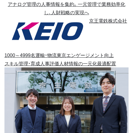
アナログ管理の人事情報を集約。一元管理で業務効率化
し、人財戦略の実現へ
京王電鉄株式会社
1000～4999名
運輸・物流
東京
エンゲージメント向上
スキル管理・育成
人事評価
人材情報の一元化
最適配置