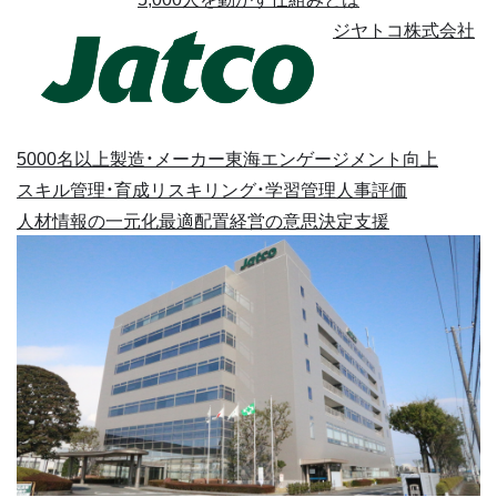
ジヤトコ株式会社
5000名以上
製造・メーカー
東海
エンゲージメント向上
スキル管理・育成
リスキリング・学習管理
人事評価
人材情報の一元化
最適配置
経営の意思決定支援