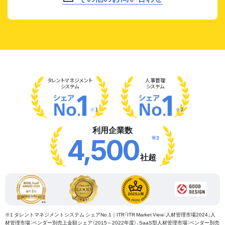
タレント
マネジメント
人事管理
システム
システム
※1
※2
利用企業数
※3
4,500
社超
※1 タレントマネジメントシステム シェアNo.1｜ITR「ITR Market View：人材管理市場2024」人
材管理市場：ベンダー別売上金額シェア（2015～2022年度）、SaaS型人材管理市場：ベンダー別売