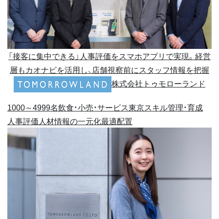
「接客に集中できる」人事評価をスマホアプリで実現。経営
層もカオナビを活用し、店舗視察前にスタッフ情報を把握
株式会社トゥモローランド
1000～4999名
飲食・小売・サービス
東京
スキル管理・育成
人事評価
人材情報の一元化
最適配置