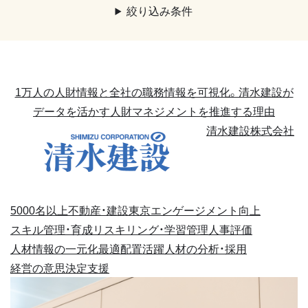
絞り込み条件
1万人の人財情報と全社の職務情報を可視化。清水建設が
データを活かす人財マネジメントを推進する理由
清水建設株式会社
5000名以上
不動産・建設
東京
エンゲージメント向上
スキル管理・育成
リスキリング・学習管理
人事評価
人材情報の一元化
最適配置
活躍人材の分析・採用
経営の意思決定支援