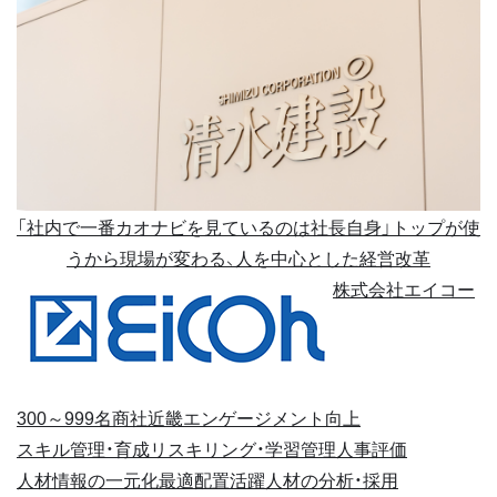
「社内で一番カオナビを見ているのは社長自身」トップが使
うから現場が変わる、人を中心とした経営改革
株式会社エイコー
300～999名
商社
近畿
エンゲージメント向上
スキル管理・育成
リスキリング・学習管理
人事評価
人材情報の一元化
最適配置
活躍人材の分析・採用