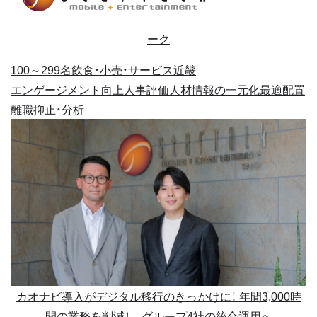
ーク
100～299名
飲食・小売・サービス
近畿
エンゲージメント向上
人事評価
人材情報の一元化
最適配置
離職抑止・分析
カオナビ導入がデジタル移行のきっかけに！ 年間3,000時
間の業務を削減し、グループ4社の統合運用へ