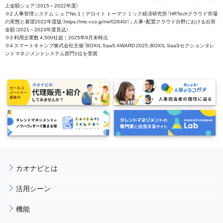
上金額シェア（2015～2022年度）
※2 人事管理システム シェアNo.1｜デロイト トーマツ ミック経済研究所「HRTechクラウド市場
の実態と展望2022年度版（https://mic-r.co.jp/mr/02640/）」 人事・配置クラウド分野における出荷
金額（2021～2023年度見込）
※3 利用企業数 4,500社超｜2025年9月末時点
※4 スマートキャンプ株式会社主催「BOXIL SaaS AWARD 2025」BOXIL SaaSセクションタレ
ントマネジメントシステム部門1位を受賞
カオナビとは
活用シーン
機能