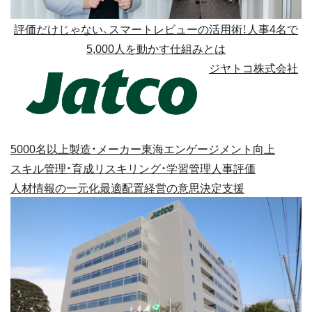
評価だけじゃない、スマートレビューの活用術！人事4名で
5,000人を動かす仕組みとは
ジヤトコ株式会社
5000名以上
製造・メーカー
東海
エンゲージメント向上
スキル管理・育成
リスキリング・学習管理
人事評価
人材情報の一元化
最適配置
経営の意思決定支援