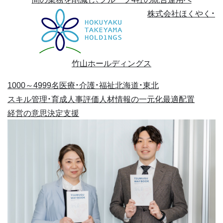
株式会社ほくやく・
竹山ホールディングス
1000～4999名
医療・介護・福祉
北海道・東北
スキル管理・育成
人事評価
人材情報の一元化
最適配置
経営の意思決定支援