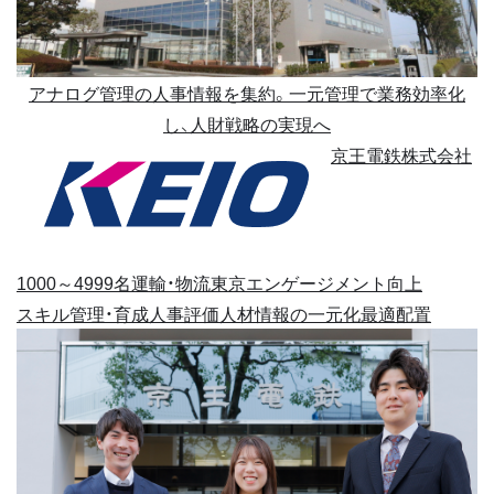
アナログ管理の人事情報を集約。一元管理で業務効率化
し、人財戦略の実現へ
京王電鉄株式会社
1000～4999名
運輸・物流
東京
エンゲージメント向上
スキル管理・育成
人事評価
人材情報の一元化
最適配置