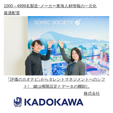
1000～4999名
製造・メーカー
東海
人材情報の一元化
最適配置
「評価のカオナビ」からタレントマネジメントへのシフ
ト！ 鍵は権限設定とデータの棚卸し
株式会社