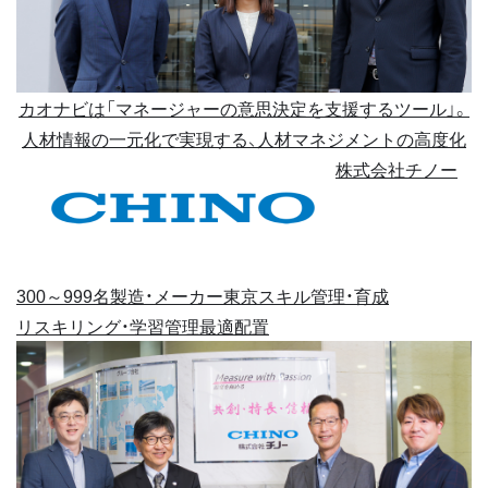
カオナビは「マネージャーの意思決定を支援するツール」。
人材情報の一元化で実現する、人材マネジメントの高度化
株式会社チノー
300～999名
製造・メーカー
東京
スキル管理・育成
リスキリング・学習管理
最適配置