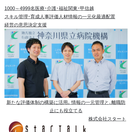
1000～4999名
医療・介護・福祉
関東・甲信越
スキル管理・育成
人事評価
人材情報の一元化
最適配置
経営の意思決定支援
新たな評価体制の構築に活用。情報の一元管理と、離職防
止にも役立てる
株式会社スタート