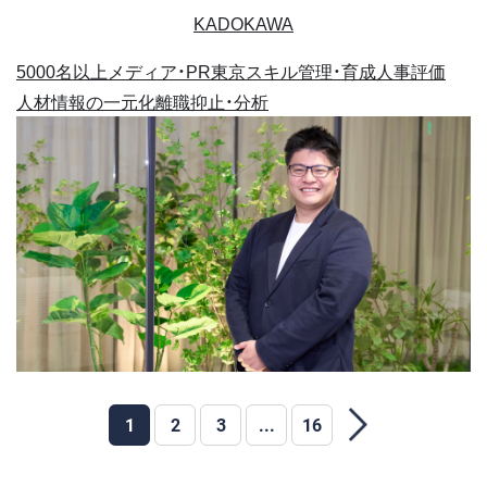
KADOKAWA
5000名以上
メディア・PR
東京
スキル管理・育成
人事評価
人材情報の一元化
離職抑止・分析
1
2
3
...
16