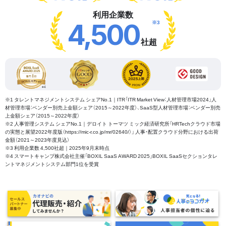
利用企業数
※3
4,500
社超
※1 タレントマネジメントシステム シェアNo.1｜ITR「ITR Market View：人材管理市場2024」人
材管理市場：ベンダー別売上金額シェア（2015～2022年度）、SaaS型人材管理市場：ベンダー別売
上金額シェア（2015～2022年度）
※2 人事管理システム シェアNo.1｜デロイト トーマツ ミック経済研究所「HRTechクラウド市場
の実態と展望2022年度版（https://mic-r.co.jp/mr/02640/）」 人事・配置クラウド分野における出荷
金額（2021～2023年度見込）
※3 利用企業数 4,500社超｜2025年9月末時点
※4 スマートキャンプ株式会社主催「BOXIL SaaS AWARD 2025」BOXIL SaaSセクションタレ
ントマネジメントシステム部門1位を受賞