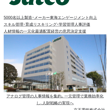
5000名以上
製造・メーカー
東海
エンゲージメント向上
スキル管理・育成
リスキリング・学習管理
人事評価
人材情報の一元化
最適配置
経営の意思決定支援
アナログ管理の人事情報を集約。一元管理で業務効率化
し、人財戦略の実現へ
京王電鉄株式会社