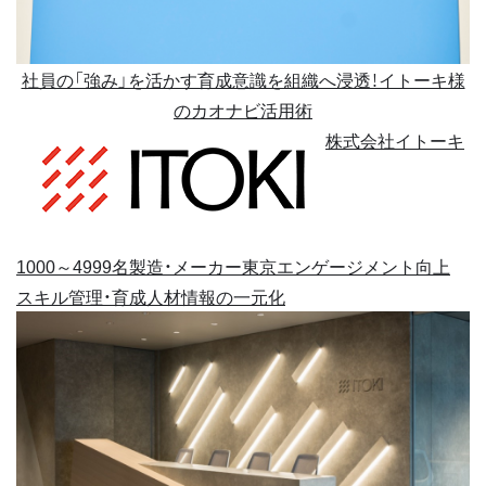
社員の「強み」を活かす育成意識を組織へ浸透！イトーキ様
のカオナビ活用術
株式会社イトーキ
1000～4999名
製造・メーカー
東京
エンゲージメント向上
スキル管理・育成
人材情報の一元化