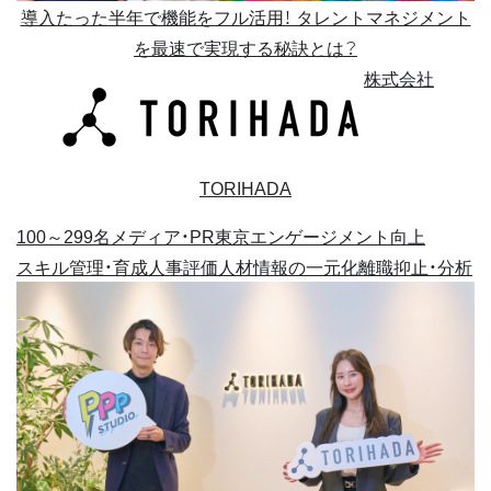
導入たった半年で機能をフル活用！ タレントマネジメント
を最速で実現する秘訣とは？
株式会社
TORIHADA
100～299名
メディア・PR
東京
エンゲージメント向上
スキル管理・育成
人事評価
人材情報の一元化
離職抑止・分析