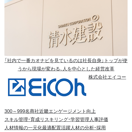
「社内で一番カオナビを見ているのは社長自身」トップが使
うから現場が変わる、人を中心とした経営改革
株式会社エイコー
300～999名
商社
近畿
エンゲージメント向上
スキル管理・育成
リスキリング・学習管理
人事評価
人材情報の一元化
最適配置
活躍人材の分析・採用