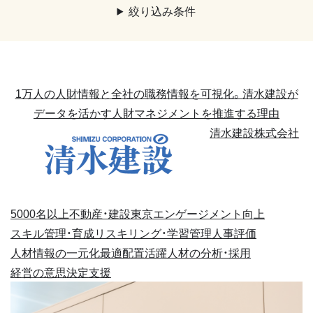
絞り込み条件
1万人の人財情報と全社の職務情報を可視化。清水建設が
データを活かす人財マネジメントを推進する理由
清水建設株式会社
5000名以上
不動産・建設
東京
エンゲージメント向上
スキル管理・育成
リスキリング・学習管理
人事評価
人材情報の一元化
最適配置
活躍人材の分析・採用
経営の意思決定支援