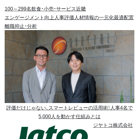
100～299名
飲食・小売・サービス
近畿
エンゲージメント向上
人事評価
人材情報の一元化
最適配置
離職抑止・分析
評価だけじゃない、スマートレビューの活用術！人事4名で
5,000人を動かす仕組みとは
ジヤトコ株式会社