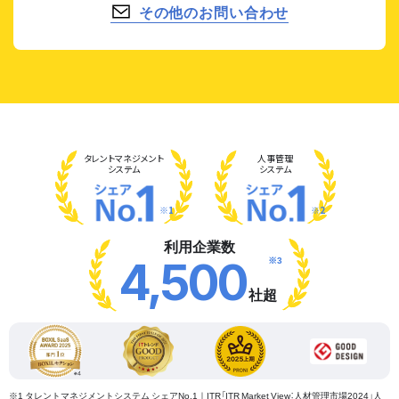
その他のお問い合わせ
タレント
マネジメント
人事管理
システム
システム
※1
※2
利用企業数
※3
4,500
社超
※1 タレントマネジメントシステム シェアNo.1｜ITR「ITR Market View：人材管理市場2024」人