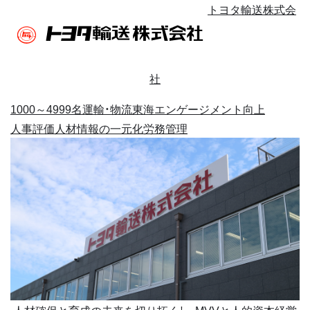
トヨタ輸送株式会
社
1000～4999名
運輸・物流
東海
エンゲージメント向上
人事評価
人材情報の一元化
労務管理
人材確保と育成の未来を切り拓く！ MVVと人的資本経営