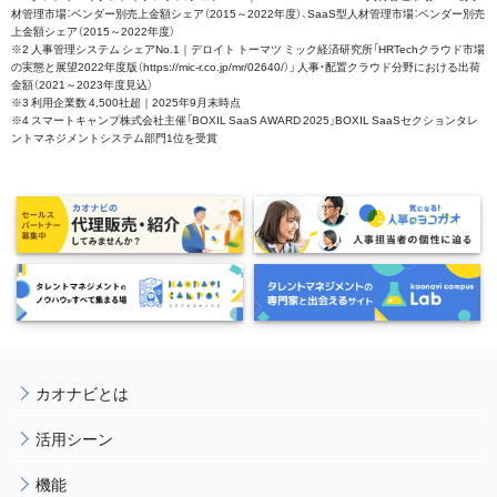
材管理市場：ベンダー別売上金額シェア（2015～2022年度）、SaaS型人材管理市場：ベンダー別売
上金額シェア（2015～2022年度）
※2 人事管理システム シェアNo.1｜デロイト トーマツ ミック経済研究所「HRTechクラウド市場
の実態と展望2022年度版（https://mic-r.co.jp/mr/02640/）」 人事・配置クラウド分野における出荷
金額（2021～2023年度見込）
※3 利用企業数 4,500社超｜2025年9月末時点
※4 スマートキャンプ株式会社主催「BOXIL SaaS AWARD 2025」BOXIL SaaSセクションタレ
ントマネジメントシステム部門1位を受賞
カオナビとは
活用シーン
機能