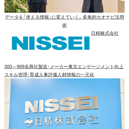
データを「使える情報」に変えていく。多角的カオナビ活用
術
日精株式会社
300～999名
商社
製造・メーカー
東京
エンゲージメント向上
スキル管理・育成
人事評価
人材情報の一元化