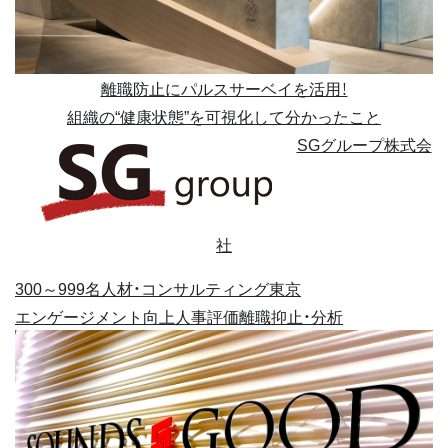
離職防止にパルスサーベイを活用！
組織の“健康状態”を可視化して分かったこと
SGグループ株式会
社
300～999名
人材・コンサルティング
東京
エンゲージメント向上
人事評価
離職抑止・分析