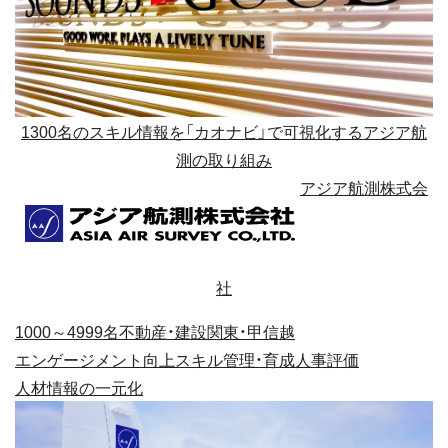
1300名のスキル情報を「カオナビ」で可視化するアジア航
測の取り組み
アジア航測株式会
社
1000～4999名
不動産・建設
関東・甲信越
エンゲージメント向上
スキル管理・育成
人事評価
人材情報の一元化