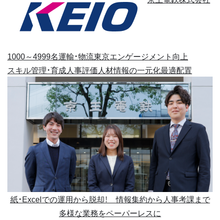
1000～4999名
運輸・物流
東京
エンゲージメント向上
スキル管理・育成
人事評価
人材情報の一元化
最適配置
紙・Excelでの運用から脱却！ 情報集約から人事考課まで
多様な業務をペーパーレスに