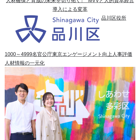
導入による変革
品川区役所
1000～4999名
官公庁
東京
エンゲージメント向上
人事評価
人材情報の一元化