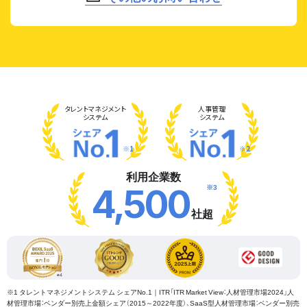
タレント
マネジメント
人事管理
システム
システム
※1
※2
利用企業数
※3
4,500
社超
※1 タレントマネジメントシステム シェアNo.1｜ITR「ITR Market View：人材管理市場2024」人
材管理市場：ベンダー別売上金額シェア（2015～2022年度）、SaaS型人材管理市場：ベンダー別売