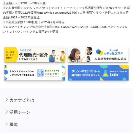
上金額シェア（2015～2022年度）
※2 人事管理システム シェアNo.1｜デロイト トーマツ ミック経済研究所「HRTechクラウド市場
の実態と展望2022年度版（https://mic-r.co.jp/mr/02640/）」 人事・配置クラウド分野における出荷
金額（2021～2023年度見込）
※3 利用企業数 4,500社超｜2025年9月末時点
※4 スマートキャンプ株式会社主催「BOXIL SaaS AWARD 2025」BOXIL SaaSセクションタレ
ントマネジメントシステム部門1位を受賞
カオナビとは
活用シーン
機能