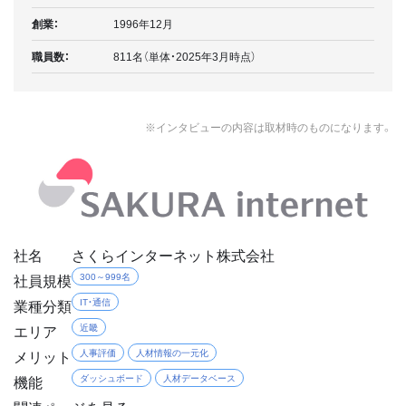
創業：
1996年12月
職員数：
811名（単体・2025年3月時点）
※インタビューの内容は取材時のものになります。
社名
さくらインターネット株式会社
社員規模
300～999名
業種分類
IT・通信
エリア
近畿
メリット
人事評価
人材情報の一元化
機能
ダッシュボード
人材データベース