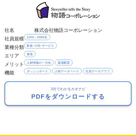
社名
株式会社物語コーポレーション
社員規模
1000～4999名
業種分類
飲食・小売・サービス
エリア
東海
メリット
人材情報の一元化
最適配置
機能
ダッシュボード
人材データベース
社員データグラフ
3分でわかるカオナビ
PDFをダウンロードする