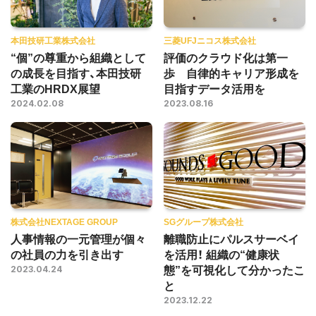
本田技研工業株式会社
三菱UFJニコス株式会社
“個”の尊重から組織として
評価のクラウド化は第一
の成長を目指す、本田技研
歩 自律的キャリア形成を
工業のHRDX展望
目指すデータ活用を
2024.02.08
2023.08.16
株式会社NEXTAGE GROUP
SGグループ株式会社
人事情報の一元管理が個々
離職防止にパルスサーベイ
の社員の力を引き出す
を活用！ 組織の“健康状
態”を可視化して分かったこ
2023.04.24
と
2023.12.22