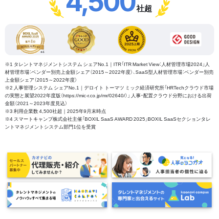
4,500
社超
※1 タレントマネジメントシステム シェアNo.1｜ITR「ITR Market View：人材管理市場2024」人
材管理市場：ベンダー別売上金額シェア（2015～2022年度）、SaaS型人材管理市場：ベンダー別売
上金額シェア（2015～2022年度）
※2 人事管理システム シェアNo.1｜デロイト トーマツ ミック経済研究所「HRTechクラウド市場
の実態と展望2022年度版（https://mic-r.co.jp/mr/02640/）」 人事・配置クラウド分野における出荷
金額（2021～2023年度見込）
※3 利用企業数 4,500社超｜2025年9月末時点
※4 スマートキャンプ株式会社主催「BOXIL SaaS AWARD 2025」BOXIL SaaSセクションタレ
ントマネジメントシステム部門1位を受賞