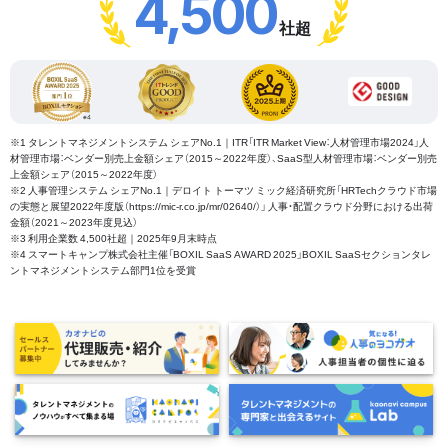
4,500
社超
※1 タレントマネジメントシステム シェアNo.1｜ITR「ITR Market View：人材管理市場2024」人
材管理市場：ベンダー別売上金額シェア（2015～2022年度）、SaaS型人材管理市場：ベンダー別売
上金額シェア（2015～2022年度）
※2 人事管理システム シェアNo.1｜デロイト トーマツ ミック経済研究所「HRTechクラウド市場
の実態と展望2022年度版（https://mic-r.co.jp/mr/02640/）」 人事・配置クラウド分野における出荷
金額（2021～2023年度見込）
※3 利用企業数 4,500社超｜2025年9月末時点
※4 スマートキャンプ株式会社主催「BOXIL SaaS AWARD 2025」BOXIL SaaSセクションタレ
ントマネジメントシステム部門1位を受賞