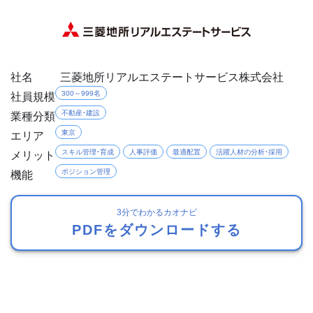
社名
三菱地所リアルエステートサービス株式会社
社員規模
300～999名
業種分類
不動産・建設
エリア
東京
メリット
スキル管理・育成
人事評価
最適配置
活躍人材の分析・採用
機能
ポジション管理
3分でわかるカオナビ
PDFをダウンロードする