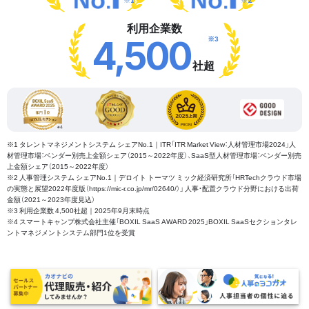
利用企業数
※3
4,500
社超
※1 タレントマネジメントシステム シェアNo.1｜ITR「ITR Market View：人材管理市場2024」人
材管理市場：ベンダー別売上金額シェア（2015～2022年度）、SaaS型人材管理市場：ベンダー別売
上金額シェア（2015～2022年度）
※2 人事管理システム シェアNo.1｜デロイト トーマツ ミック経済研究所「HRTechクラウド市場
の実態と展望2022年度版（https://mic-r.co.jp/mr/02640/）」 人事・配置クラウド分野における出荷
金額（2021～2023年度見込）
※3 利用企業数 4,500社超｜2025年9月末時点
※4 スマートキャンプ株式会社主催「BOXIL SaaS AWARD 2025」BOXIL SaaSセクションタレ
ントマネジメントシステム部門1位を受賞