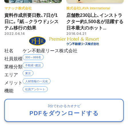
マナック株式会社
株式会社LAVA International
資料作成所要日数、7日が1
店舗数230以上、インストラ
日に。「紙→クラウド」シス
クター約1,500名が活躍する
テム移行の効果
日本最大のホット...
2022.04.14
2016.04.21
社名
ケン不動産リース株式会社
社員規模
300～999名
業種分類
不動産・建設
エリア
東京
メリット
人材情報の一元化
機能
社員アンケート
3分でわかるカオナビ
PDFをダウンロードする