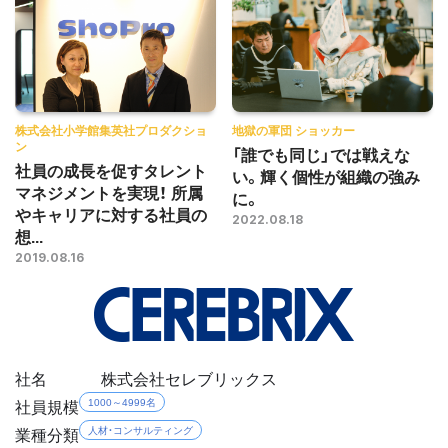
株式会社小学館集英社プロダクショ
地獄の軍団 ショッカー
ン
「誰でも同じ」では戦えな
社員の成長を促すタレント
い。輝く個性が組織の強み
マネジメントを実現！ 所属
に。
やキャリアに対する社員の
2022.08.18
想...
2019.08.16
社名
株式会社セレブリックス
社員規模
1000～4999名
業種分類
人材・コンサルティング