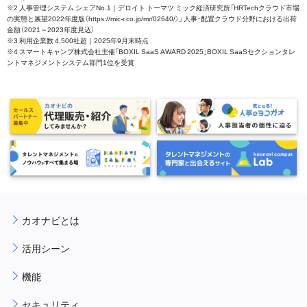
※2 人事管理システム シェアNo.1｜デロイト トーマツ ミック経済研究所「HRTechクラウド市場
の実態と展望2022年度版（https://mic-r.co.jp/mr/02640/）」 人事・配置クラウド分野における出荷
金額（2021～2023年度見込）
※3 利用企業数 4,500社超｜2025年9月末時点
※4 スマートキャンプ株式会社主催「BOXIL SaaS AWARD 2025」BOXIL SaaSセクションタレ
ントマネジメントシステム部門1位を受賞
カオナビとは
活用シーン
機能
セキュリティ