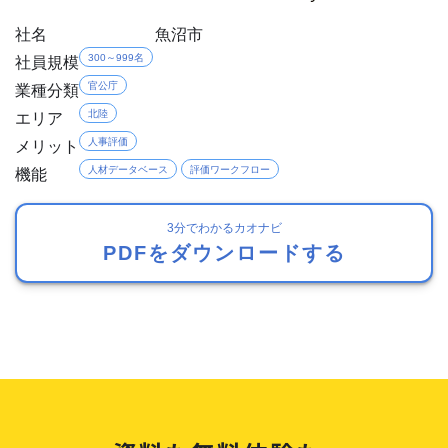
社名
魚沼市
社員規模
300～999名
業種分類
官公庁
エリア
北陸
メリット
人事評価
機能
人材データベース
評価ワークフロー
3分でわかるカオナビ
PDFをダウンロードする