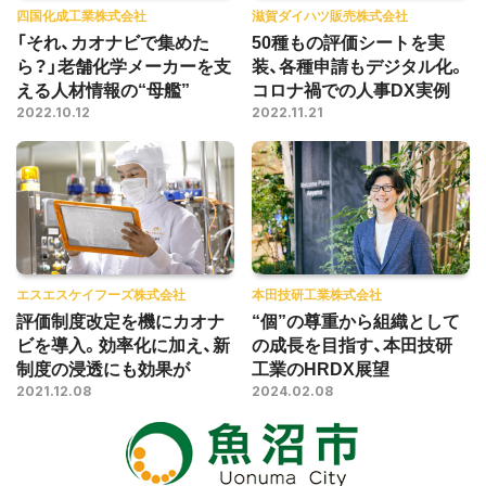
四国化成工業株式会社
滋賀ダイハツ販売株式会社
「それ、カオナビで集めた
50種もの評価シートを実
ら？」老舗化学メーカーを支
装、各種申請もデジタル化。
える人材情報の“母艦”
コロナ禍での人事DX実例
2022.10.12
2022.11.21
エスエスケイフーズ株式会社
本田技研工業株式会社
評価制度改定を機にカオナ
“個”の尊重から組織として
ビを導入。効率化に加え、新
の成長を目指す、本田技研
制度の浸透にも効果が
工業のHRDX展望
2021.12.08
2024.02.08