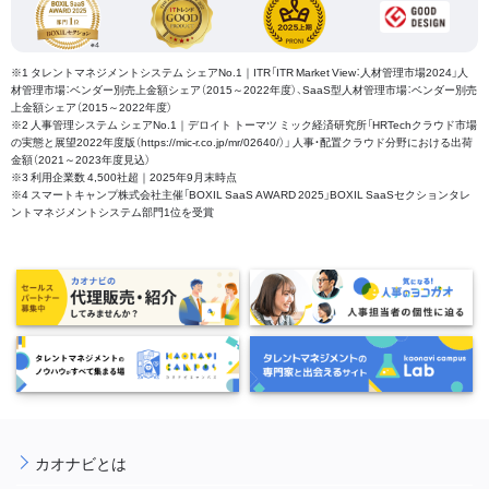
※1 タレントマネジメントシステム シェアNo.1｜ITR「ITR Market View：人材管理市場2024」人
材管理市場：ベンダー別売上金額シェア（2015～2022年度）、SaaS型人材管理市場：ベンダー別売
上金額シェア（2015～2022年度）
※2 人事管理システム シェアNo.1｜デロイト トーマツ ミック経済研究所「HRTechクラウド市場
の実態と展望2022年度版（https://mic-r.co.jp/mr/02640/）」 人事・配置クラウド分野における出荷
金額（2021～2023年度見込）
※3 利用企業数 4,500社超｜2025年9月末時点
※4 スマートキャンプ株式会社主催「BOXIL SaaS AWARD 2025」BOXIL SaaSセクションタレ
ントマネジメントシステム部門1位を受賞
カオナビとは