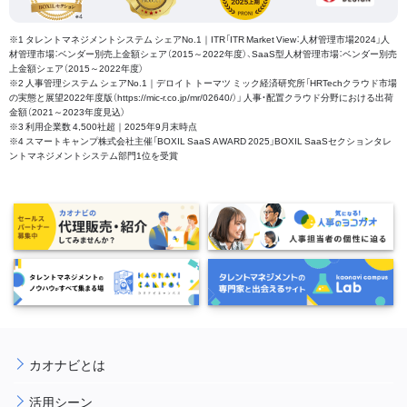
※1 タレントマネジメントシステム シェアNo.1｜ITR「ITR Market View：人材管理市場2024」人
材管理市場：ベンダー別売上金額シェア（2015～2022年度）、SaaS型人材管理市場：ベンダー別売
上金額シェア（2015～2022年度）
※2 人事管理システム シェアNo.1｜デロイト トーマツ ミック経済研究所「HRTechクラウド市場
の実態と展望2022年度版（https://mic-r.co.jp/mr/02640/）」 人事・配置クラウド分野における出荷
金額（2021～2023年度見込）
※3 利用企業数 4,500社超｜2025年9月末時点
※4 スマートキャンプ株式会社主催「BOXIL SaaS AWARD 2025」BOXIL SaaSセクションタレ
ントマネジメントシステム部門1位を受賞
カオナビとは
活用シーン