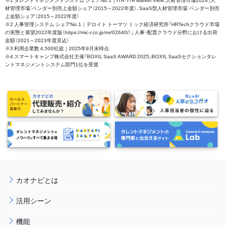
材管理市場：ベンダー別売上金額シェア（2015～2022年度）、SaaS型人材管理市場：ベンダー別売
上金額シェア（2015～2022年度）
※2 人事管理システム シェアNo.1｜デロイト トーマツ ミック経済研究所「HRTechクラウド市場
の実態と展望2022年度版（https://mic-r.co.jp/mr/02640/）」 人事・配置クラウド分野における出荷
金額（2021～2023年度見込）
※3 利用企業数 4,500社超｜2025年9月末時点
※4 スマートキャンプ株式会社主催「BOXIL SaaS AWARD 2025」BOXIL SaaSセクションタレ
ントマネジメントシステム部門1位を受賞
カオナビとは
活用シーン
機能