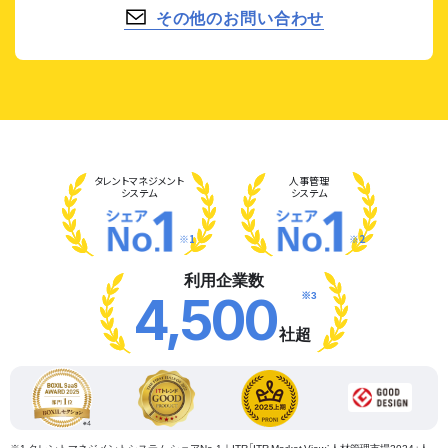
その他のお問い合わせ
タレント
マネジメント
人事管理
システム
システム
※1
※2
利用企業数
※3
4,500
社超
※1 タレントマネジメントシステム シェアNo.1｜ITR「ITR Market View：人材管理市場2024」人