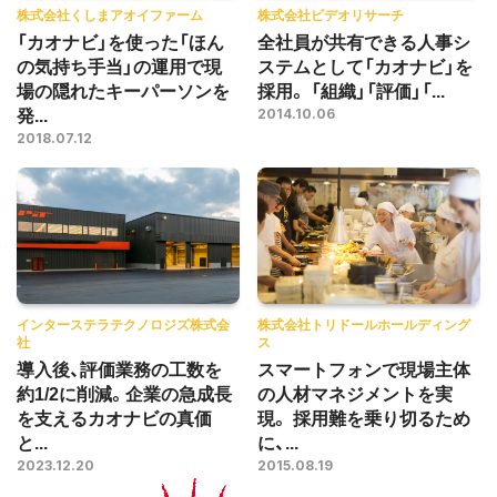
株式会社くしまアオイファーム
株式会社ビデオリサーチ
「カオナビ」を使った「ほん
全社員が共有できる人事シ
の気持ち手当」の運用で現
ステムとして「カオナビ」を
場の隠れたキーパーソンを
採用。 「組織」「評価」「...
発...
2014.10.06
2018.07.12
インターステラテクノロジズ株式会
株式会社トリドールホールディング
社
ス
導入後、評価業務の工数を
スマートフォンで現場主体
約1/2に削減。企業の急成長
の人材マネジメントを実
を支えるカオナビの真価
現。 採用難を乗り切るため
と...
に、...
2023.12.20
2015.08.19