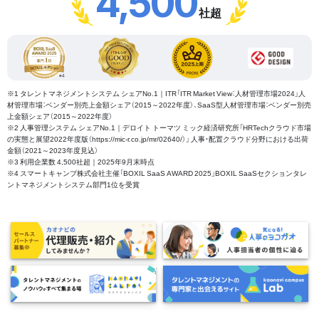
4,500
社超
※1 タレントマネジメントシステム シェアNo.1｜ITR「ITR Market View：人材管理市場2024」人
材管理市場：ベンダー別売上金額シェア（2015～2022年度）、SaaS型人材管理市場：ベンダー別売
上金額シェア（2015～2022年度）
※2 人事管理システム シェアNo.1｜デロイト トーマツ ミック経済研究所「HRTechクラウド市場
の実態と展望2022年度版（https://mic-r.co.jp/mr/02640/）」 人事・配置クラウド分野における出荷
金額（2021～2023年度見込）
※3 利用企業数 4,500社超｜2025年9月末時点
※4 スマートキャンプ株式会社主催「BOXIL SaaS AWARD 2025」BOXIL SaaSセクションタレ
ントマネジメントシステム部門1位を受賞