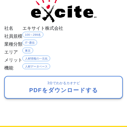
社名
エキサイト株式会社
社員規模
100～299名
業種分類
IT・通信
エリア
東京
メリット
人材情報の一元化
機能
人材データベース
3分でわかるカオナビ
PDFをダウンロードする