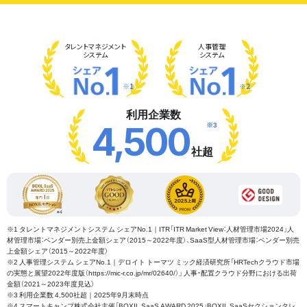
タレント
マネジメント
人事管理
システム
システム
※1
※2
利用企業数
※3
4,500
社超
※1 タレントマネジメントシステム シェアNo.1｜ITR「ITR Market View：人材管理市場2024」人
材管理市場：ベンダー別売上金額シェア（2015～2022年度）、SaaS型人材管理市場：ベンダー別売
上金額シェア（2015～2022年度）
※2 人事管理システム シェアNo.1｜デロイト トーマツ ミック経済研究所「HRTechクラウド市場
の実態と展望2022年度版（https://mic-r.co.jp/mr/02640/）」 人事・配置クラウド分野における出荷
金額（2021～2023年度見込）
※3 利用企業数 4,500社超｜2025年9月末時点
※4 スマートキャンプ株式会社主催「BOXIL SaaS AWARD 2025」BOXIL SaaSセクションタレ