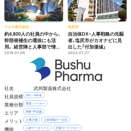
テルモ株式会社
塩尻市
約4,800人の社員の中から、
自治体DX・人事戦略の先駆
幹部候補生の選抜にも活
者、塩尻市がカオナビに見
用。 経営陣と人事部で情...
出した「付加価値」
2015.01.06
2022.07.27
社名
武州製薬株式会社
社員規模
300～999名
業種分類
製造・メーカー
エリア
関東・甲信越
メリット
人事評価
人材情報の一元化
機能
人材データベース
評価ワークフロー