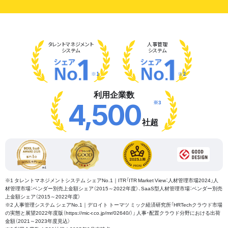
タレント
マネジメント
人事管理
システム
システム
※1
※2
利用企業数
※3
4,500
社超
※1 タレントマネジメントシステム シェアNo.1｜ITR「ITR Market View：人材管理市場2024」人
材管理市場：ベンダー別売上金額シェア（2015～2022年度）、SaaS型人材管理市場：ベンダー別売
上金額シェア（2015～2022年度）
※2 人事管理システム シェアNo.1｜デロイト トーマツ ミック経済研究所「HRTechクラウド市場
の実態と展望2022年度版（https://mic-r.co.jp/mr/02640/）」 人事・配置クラウド分野における出荷
金額（2021～2023年度見込）