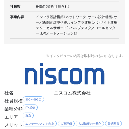
社員数
648名（契約社員含む）
事業内容
インフラ設計構築（ネットワーク・サーバ設計構築、サ
ーバ仮想化環境構築）、インフラ運用（オンサイト運用、
テクニカルサポート）、ヘルプデスク／コールセンタ
ー、DXオートメーション他
※インタビューの内容は取材時のものになります。
社名
ニスコム株式会社
社員規模
300～999名
業種分類
IT・通信
エリア
東京
メリット
エンゲージメント向上
人事評価
人材情報の一元化
最適配置