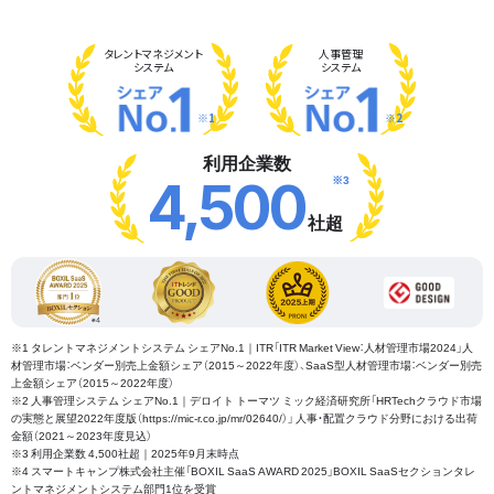
タレント
マネジメント
人事管理
システム
システム
※1
※2
利用企業数
※3
4,500
社超
※1 タレントマネジメントシステム シェアNo.1｜ITR「ITR Market View：人材管理市場2024」人
材管理市場：ベンダー別売上金額シェア（2015～2022年度）、SaaS型人材管理市場：ベンダー別売
上金額シェア（2015～2022年度）
※2 人事管理システム シェアNo.1｜デロイト トーマツ ミック経済研究所「HRTechクラウド市場
の実態と展望2022年度版（https://mic-r.co.jp/mr/02640/）」 人事・配置クラウド分野における出荷
金額（2021～2023年度見込）
※3 利用企業数 4,500社超｜2025年9月末時点
※4 スマートキャンプ株式会社主催「BOXIL SaaS AWARD 2025」BOXIL SaaSセクションタレ
ントマネジメントシステム部門1位を受賞