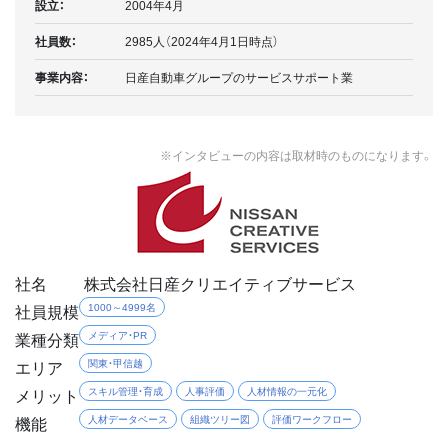
設立：
2004年4月
社員数：
2985人（2024年4月1日時点）
事業内容：
日産自動車グループのサービスサポート業
※インタビューの内容は取材時のものになります。
社名
株式会社日産クリエイティブサービス
社員規模
1000～4999名
業種分類
メディア・PR
エリア
関東・甲信越
メリット
スキル管理・育成
人事評価
人材情報の一元化
機能
人材データベース
組織ツリー図
評価ワークフロー