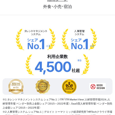
外食・小売・宿泊
タレント
マネジメント
人事管理
システム
システム
※1
※2
利用企業数
※3
4,500
社超
※1 タレントマネジメントシステム シェアNo.1｜ITR「ITR Market View：人材管理市場2024」人
材管理市場：ベンダー別売上金額シェア（2015～2022年度）、SaaS型人材管理市場：ベンダー別売
上金額シェア（2015～2022年度）
※2 人事管理システム シェアNo.1｜デロイト トーマツ ミック経済研究所「HRTechクラウド市場