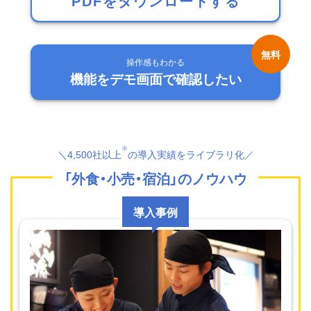
PDFをダウンロードする
操作感もわかる
機能をデモ画面で確認したい
※
＼
4,500
社以上
の導入実績をライブラリ化／
「
外食・小売・宿泊
」のノウハウ