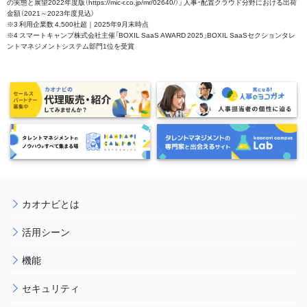
の実態と展望2022年度版（https://mic-r.co.jp/mr/02640/）」 人事・配置クラウド分野における出荷
金額（2021～2023年度見込）
※3 利用企業数 4,500社超｜2025年9月末時点
※4 スマートキャンプ株式会社主催「BOXIL SaaS AWARD 2025」BOXIL SaaSセクションタレ
ントマネジメントシステム部門1位を受賞
カオナビとは
活用シーン
機能
セキュリティ