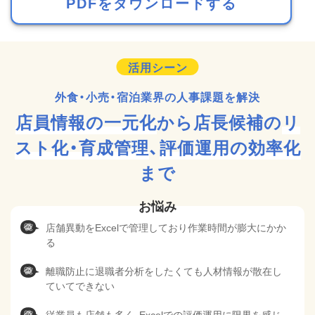
PDFをダウンロードする
外食・小売・宿泊
業界の人事課題を解決
店員情報の一元化
から
店長候補の
リ
スト化・育成管理
、
評価運用の効率化
まで
店舗異動をExcelで管理しており作業時間が膨大にかか
る
離職防止に退職者分析をしたくても人材情報が散在し
ていてできない
従業員も店舗も多く、Excelでの評価運用に限界を感じ