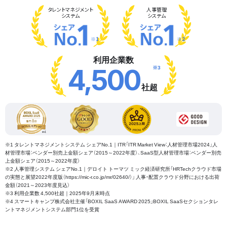
タレント
マネジメント
人事管理
システム
システム
※1
※2
利用企業数
※3
4,500
社超
※1 タレントマネジメントシステム シェアNo.1｜ITR「ITR Market View：人材管理市場2024」人
材管理市場：ベンダー別売上金額シェア（2015～2022年度）、SaaS型人材管理市場：ベンダー別売
上金額シェア（2015～2022年度）
※2 人事管理システム シェアNo.1｜デロイト トーマツ ミック経済研究所「HRTechクラウド市場
の実態と展望2022年度版（https://mic-r.co.jp/mr/02640/）」 人事・配置クラウド分野における出荷
金額（2021～2023年度見込）
※3 利用企業数 4,500社超｜2025年9月末時点
※4 スマートキャンプ株式会社主催「BOXIL SaaS AWARD 2025」BOXIL SaaSセクションタレ
ントマネジメントシステム部門1位を受賞