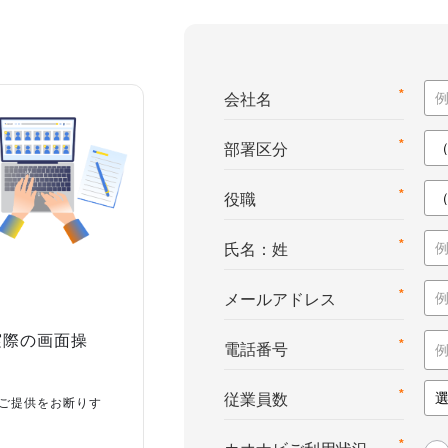
*
会社名
*
部署区分
*
役職
*
氏名：姓
*
メールアドレス
実際の画面操
*
電話番号
*
従業員数
ご提供をお断りす
*