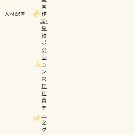
案
人材配置
作
成・
集
約
ポ
ジ
シ
ョ
ン
管
理
社
員
デ
ー
タ
グ