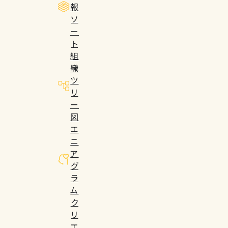
報
ソ
ー
ト
組
織
ツ
リ
ー
図
エ
ニ
ア
グ
ラ
ム
ク
リ
エ