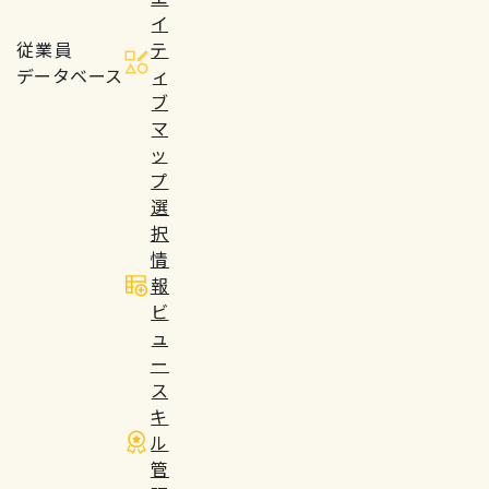
イ
従業員
テ
データベース
ィ
ブ
マ
ッ
プ
選
択
情
報
ビ
ュ
ー
ス
キ
ル
管