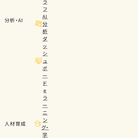
ラ
フ
AI
分析・AI
分
析
ダ
ッ
シ
ュ
ボ
ー
ド
e
ラ
ー
ニ
ン
人材育成
グ・
学