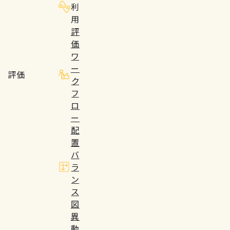
利
用
評
価
ワ
ー
評価
ク
フ
ロ
ー
配
置
バ
ラ
ン
ス
図
異
動