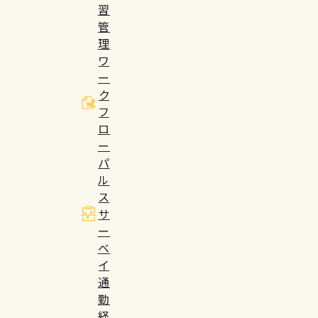
習
管
理
ワ
ー
ク
フ
ロ
ー
パ
ル
ス
サ
ー
ベ
イ
通
勤
経