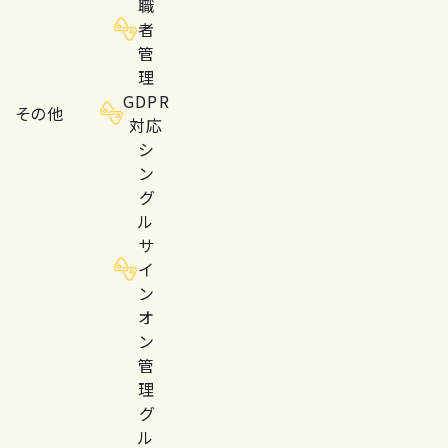
職
者
管
理
GDPR
その他
対応
シ
ン
グ
ル
サ
イ
ン
オ
ン
管
理
グ
ル