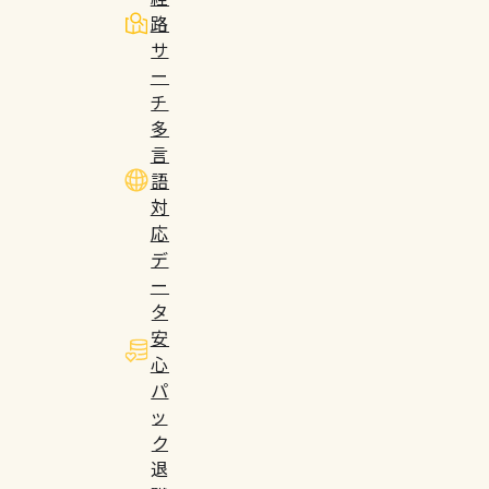
路
サ
ー
チ
多
言
語
対
応
デ
ー
タ
安
心
パ
ッ
ク
退