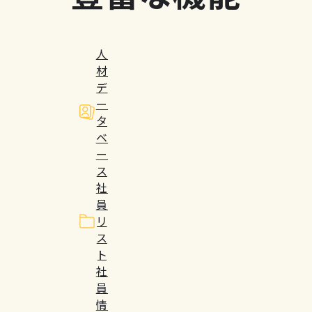
人
材
デ
ー
タ
ベ
ー
ス
社
員
リ
ス
ト
社
員
情