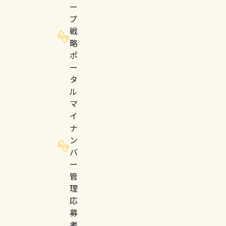
ー
プ
戦
略
ポ
ー
タ
ル
マ
イ
ナ
ン
バ
ー
管
理
応
募
者