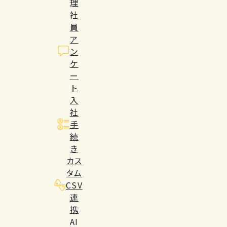
理
社
員
ア
ン
ケ
ー
ト
入
社
手
続
き
カス
タム
CSV
連
携
AI