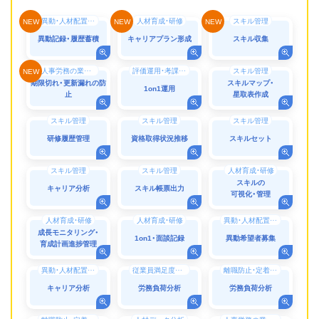
異動・人材配置シミュレーション
人材育成・研修
スキル管理
異動記録・履歴蓄積
キャリアプラン形成
スキル収集
人事労務の業務効率化（DX）
評価運用・考課運用
スキル管理
期限切れ・更新漏れの防
スキルマップ・
1on1運用
止
星取表作成
スキル管理
スキル管理
スキル管理
研修履歴管理
資格取得状況推移
スキルセット
スキル管理
スキル管理
人材育成・研修
スキルの
キャリア分析
スキル帳票出力
可視化・管理
人材育成・研修
人材育成・研修
異動・人材配置シミュレーション
成長モニタリング・
1on1・面談記録
異動希望者募集
育成計画進捗管理
異動・人材配置シミュレーション
従業員満足度調査（ES調査）・エンゲージメント向上
離職防止・定着率向上
キャリア分析
労務負荷分析
労務負荷分析