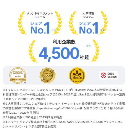
タレント
マネジメント
人事管理
システム
システム
※1
※2
利用企業数
※3
4,500
社超
※1 タレントマネジメントシステム シェアNo.1｜ITR「ITR Market View：人材管理市場2024」人
材管理市場：ベンダー別売上金額シェア（2015～2022年度）、SaaS型人材管理市場：ベンダー別売
上金額シェア（2015～2022年度）
※2 人事管理システム シェアNo.1｜デロイト トーマツ ミック経済研究所「HRTechクラウド市場
の実態と展望2022年度版（https://mic-r.co.jp/mr/02640/）」 人事・配置クラウド分野における出荷
金額（2021～2023年度見込）
※3 利用企業数 4,500社超｜2025年9月末時点
※4 スマートキャンプ株式会社主催「BOXIL SaaS AWARD 2025」BOXIL SaaSセクションタレ
ントマネジメントシステム部門1位を受賞