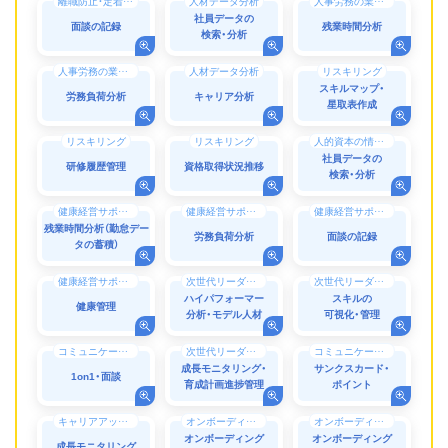
離職防止・定着率向上
人材データ分析
人事労務の業務効率化（DX）
社員データの
面談の記録
残業時間分析
検索・分析
人事労務の業務効率化（DX）
人材データ分析
リスキリング
スキルマップ・
労務負荷分析
キャリア分析
星取表作成
リスキリング
リスキリング
人的資本の情報開示
社員データの
研修履歴管理
資格取得状況推移
検索・分析
健康経営サポート・働き方改革
健康経営サポート・働き方改革
健康経営サポート・働き方改革
残業時間分析（勤怠デー
労務負荷分析
面談の記録
タの蓄積）
健康経営サポート・働き方改革
次世代リーダー育成
次世代リーダー育成
ハイパフォーマー
スキルの
健康管理
分析・モデル人材
可視化・管理
コミュニケーション
次世代リーダー育成
コミュニケーション
成長モニタリング・
サンクスカード・
1on1・面談
育成計画進捗管理
ポイント
キャリアアップ（支援）
オンボーディング
オンボーディング
オンボーディング
オンボーディング
成長モニタリング