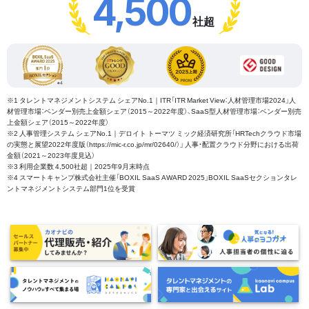
4,500
社超
※1 タレントマネジメントシステム シェアNo.1｜ITR「ITR Market View：人材管理市場2024」人
材管理市場：ベンダー別売上金額シェア（2015～2022年度）、SaaS型人材管理市場：ベンダー別売
上金額シェア（2015～2022年度）
※2 人事管理システム シェアNo.1｜デロイト トーマツ ミック経済研究所「HRTechクラウド市場
の実態と展望2022年度版（https://mic-r.co.jp/mr/02640/）」 人事・配置クラウド分野における出荷
金額（2021～2023年度見込）
※3 利用企業数 4,500社超｜2025年9月末時点
※4 スマートキャンプ株式会社主催「BOXIL SaaS AWARD 2025」BOXIL SaaSセクションタレ
ントマネジメントシステム部門1位を受賞