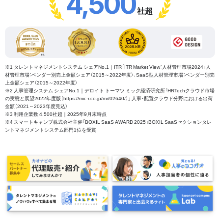
4,500
社超
※1 タレントマネジメントシステム シェアNo.1｜ITR「ITR Market View：人材管理市場2024」人
材管理市場：ベンダー別売上金額シェア（2015～2022年度）、SaaS型人材管理市場：ベンダー別売
上金額シェア（2015～2022年度）
※2 人事管理システム シェアNo.1｜デロイト トーマツ ミック経済研究所「HRTechクラウド市場
の実態と展望2022年度版（https://mic-r.co.jp/mr/02640/）」 人事・配置クラウド分野における出荷
金額（2021～2023年度見込）
※3 利用企業数 4,500社超｜2025年9月末時点
※4 スマートキャンプ株式会社主催「BOXIL SaaS AWARD 2025」BOXIL SaaSセクションタレ
ントマネジメントシステム部門1位を受賞