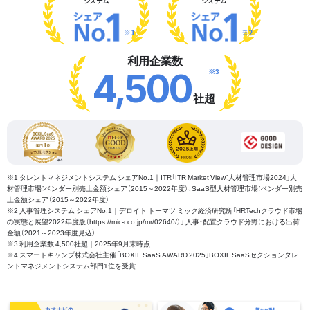
システム
システム
※1
※2
利用企業数
※3
4,500
社超
※1 タレントマネジメントシステム シェアNo.1｜ITR「ITR Market View：人材管理市場2024」人
材管理市場：ベンダー別売上金額シェア（2015～2022年度）、SaaS型人材管理市場：ベンダー別売
上金額シェア（2015～2022年度）
※2 人事管理システム シェアNo.1｜デロイト トーマツ ミック経済研究所「HRTechクラウド市場
の実態と展望2022年度版（https://mic-r.co.jp/mr/02640/）」 人事・配置クラウド分野における出荷
金額（2021～2023年度見込）
※3 利用企業数 4,500社超｜2025年9月末時点
※4 スマートキャンプ株式会社主催「BOXIL SaaS AWARD 2025」BOXIL SaaSセクションタレ
ントマネジメントシステム部門1位を受賞