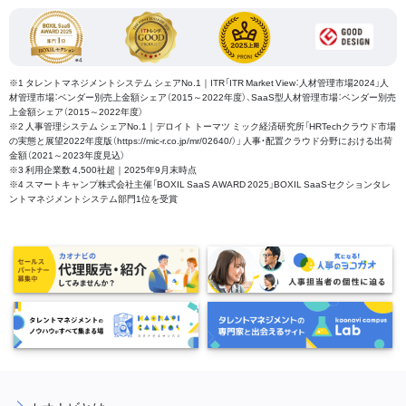
※1 タレントマネジメントシステム シェアNo.1｜ITR「ITR Market View：人材管理市場2024」人
材管理市場：ベンダー別売上金額シェア（2015～2022年度）、SaaS型人材管理市場：ベンダー別売
上金額シェア（2015～2022年度）
※2 人事管理システム シェアNo.1｜デロイト トーマツ ミック経済研究所「HRTechクラウド市場
の実態と展望2022年度版（https://mic-r.co.jp/mr/02640/）」 人事・配置クラウド分野における出荷
金額（2021～2023年度見込）
※3 利用企業数 4,500社超｜2025年9月末時点
※4 スマートキャンプ株式会社主催「BOXIL SaaS AWARD 2025」BOXIL SaaSセクションタレ
ントマネジメントシステム部門1位を受賞