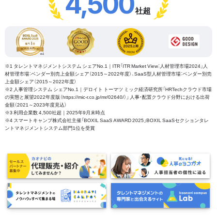
4,500
社超
※1 タレントマネジメントシステム シェアNo.1｜ITR「ITR Market View：人材管理市場2024」人
材管理市場：ベンダー別売上金額シェア（2015～2022年度）、SaaS型人材管理市場：ベンダー別売
上金額シェア（2015～2022年度）
※2 人事管理システム シェアNo.1｜デロイト トーマツ ミック経済研究所「HRTechクラウド市場
の実態と展望2022年度版（https://mic-r.co.jp/mr/02640/）」 人事・配置クラウド分野における出荷
金額（2021～2023年度見込）
※3 利用企業数 4,500社超｜2025年9月末時点
※4 スマートキャンプ株式会社主催「BOXIL SaaS AWARD 2025」BOXIL SaaSセクションタレ
ントマネジメントシステム部門1位を受賞