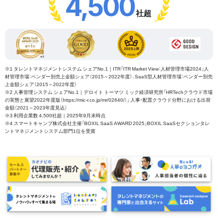
4,500
社超
※1 タレントマネジメントシステム シェアNo.1｜ITR「ITR Market View：人材管理市場2024」人
材管理市場：ベンダー別売上金額シェア（2015～2022年度）、SaaS型人材管理市場：ベンダー別売
上金額シェア（2015～2022年度）
※2 人事管理システム シェアNo.1｜デロイト トーマツ ミック経済研究所「HRTechクラウド市場
の実態と展望2022年度版（https://mic-r.co.jp/mr/02640/）」 人事・配置クラウド分野における出荷
金額（2021～2023年度見込）
※3 利用企業数 4,500社超｜2025年9月末時点
※4 スマートキャンプ株式会社主催「BOXIL SaaS AWARD 2025」BOXIL SaaSセクションタレ
ントマネジメントシステム部門1位を受賞