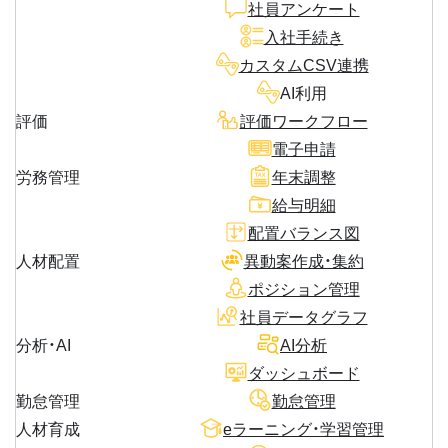
社員アンケート
入社手続き
カスタムCSV連携
AI利用
評価
評価ワークフロー
電子申請
労務管理
年末調整
給与明細
配置バランス図
人材配置
異動案作成・集約
ポジション管理
社員データグラフ
分析・AI
AI分析
ダッシュボード
勤怠管理
勤怠管理
人材育成
eラーニング・学習管理