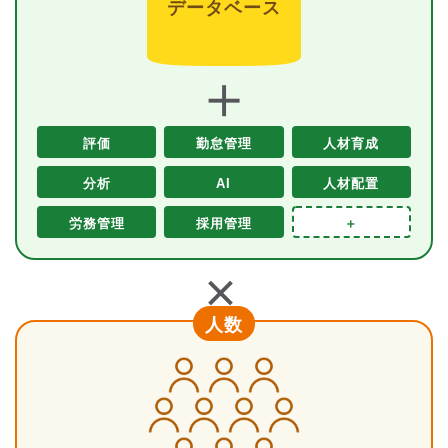
データベース
＋
評価
勤怠管理
人材育成
分析
AI
人材配置
労務管理
採用管理
＋
＋
人数