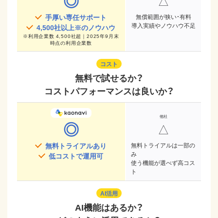
◎
△
手厚い専任サポート
無償範囲が狭い・有料
導入実績やノウハウ不足
4,500
社以上※のノウハウ
※
利用企業数 4,500社超｜2025年9月末
時点
の利用企業数
コスト
無料で試せるか？
コストパフォーマンスは良いか？
◎
△
無料トライアルあり
無料トライアルは一部の
み
低コストで運用可
使う機能が選べず高コス
ト
AI活用
AI機能はあるか？