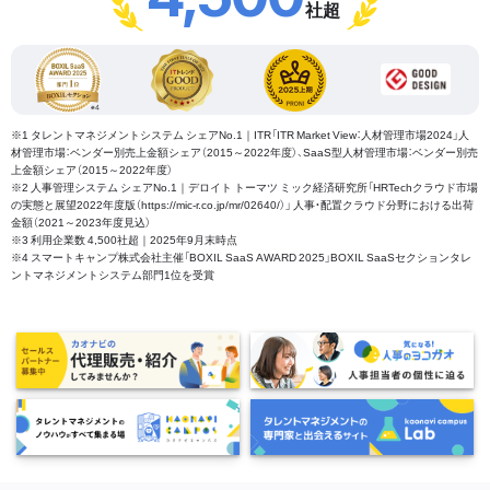
社超
※1 タレントマネジメントシステム シェアNo.1｜ITR「ITR Market View：人材管理市場2024」人
材管理市場：ベンダー別売上金額シェア（2015～2022年度）、SaaS型人材管理市場：ベンダー別売
上金額シェア（2015～2022年度）
※2 人事管理システム シェアNo.1｜デロイト トーマツ ミック経済研究所「HRTechクラウド市場
の実態と展望2022年度版（https://mic-r.co.jp/mr/02640/）」 人事・配置クラウド分野における出荷
金額（2021～2023年度見込）
※3 利用企業数 4,500社超｜2025年9月末時点
※4 スマートキャンプ株式会社主催「BOXIL SaaS AWARD 2025」BOXIL SaaSセクションタレ
ントマネジメントシステム部門1位を受賞