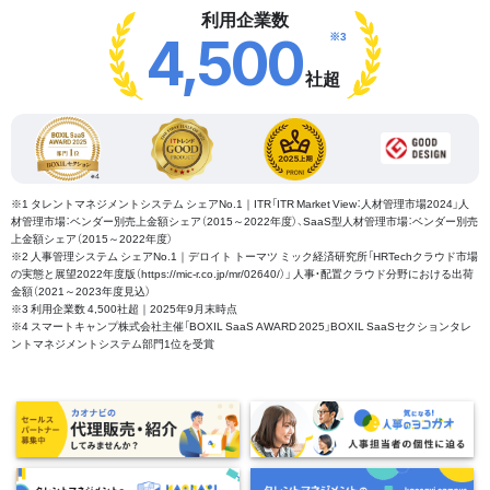
利用企業数
※3
4,500
社超
※1 タレントマネジメントシステム シェアNo.1｜ITR「ITR Market View：人材管理市場2024」人
材管理市場：ベンダー別売上金額シェア（2015～2022年度）、SaaS型人材管理市場：ベンダー別売
上金額シェア（2015～2022年度）
※2 人事管理システム シェアNo.1｜デロイト トーマツ ミック経済研究所「HRTechクラウド市場
の実態と展望2022年度版（https://mic-r.co.jp/mr/02640/）」 人事・配置クラウド分野における出荷
金額（2021～2023年度見込）
※3 利用企業数 4,500社超｜2025年9月末時点
※4 スマートキャンプ株式会社主催「BOXIL SaaS AWARD 2025」BOXIL SaaSセクションタレ
ントマネジメントシステム部門1位を受賞