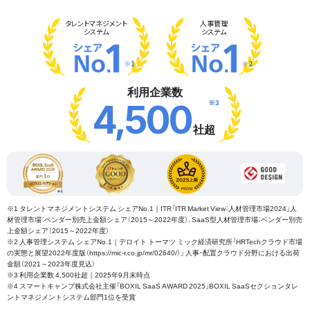
タレント
マネジメント
人事管理
システム
システム
※1
※2
利用企業数
※3
4,500
社超
※1 タレントマネジメントシステム シェアNo.1｜ITR「ITR Market View：人材管理市場2024」人
材管理市場：ベンダー別売上金額シェア（2015～2022年度）、SaaS型人材管理市場：ベンダー別売
上金額シェア（2015～2022年度）
※2 人事管理システム シェアNo.1｜デロイト トーマツ ミック経済研究所「HRTechクラウド市場
の実態と展望2022年度版（https://mic-r.co.jp/mr/02640/）」 人事・配置クラウド分野における出荷
金額（2021～2023年度見込）
※3 利用企業数 4,500社超｜2025年9月末時点
※4 スマートキャンプ株式会社主催「BOXIL SaaS AWARD 2025」BOXIL SaaSセクションタレ
ントマネジメントシステム部門1位を受賞