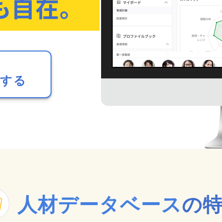
も自在。
ドする
人材データベース
の