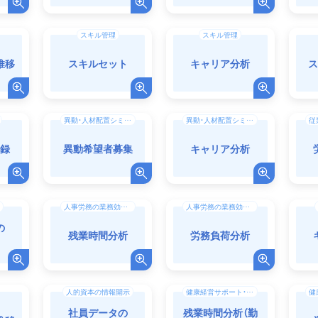
スキル管理
スキル管理
推移
スキルセット
キャリア分析
ス
異動・人材配置シミュレーション
異動・人材配置シミュレーション
記録
異動希望者募集
キャリア分析
人事労務の業務効率化（DX）
人事労務の業務効率化（DX）
の
残業時間分析
労務負荷分析
人的資本の情報開示
健康経営サポート・働き方改革
社員データの
残業時間分析（勤