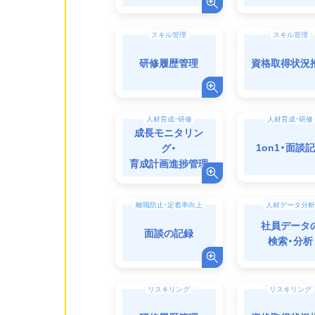
スキル管理
スキル管理
研修履歴管理
資格取得状況
人材育成・研修
人材育成・研修
成長モニタリン
1on1・面談
グ・
育成計画進捗管理
離職防止・定着率向上
人材データ分析
社員データ
面談の記録
検索・分析
リスキリング
リスキリング