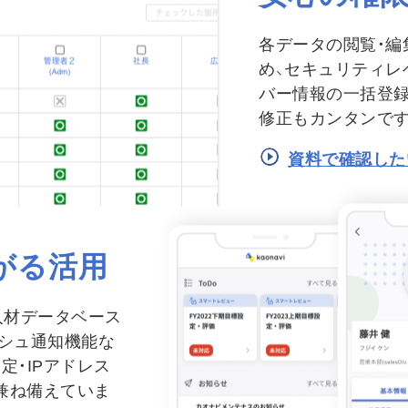
各データの閲覧・編
め、セキュリティレ
バー情報の一括登録
修正もカンタンです
資料で確認した
がる活用
人材データベース
ッシュ通知機能な
定・IPアドレス
兼ね備えていま