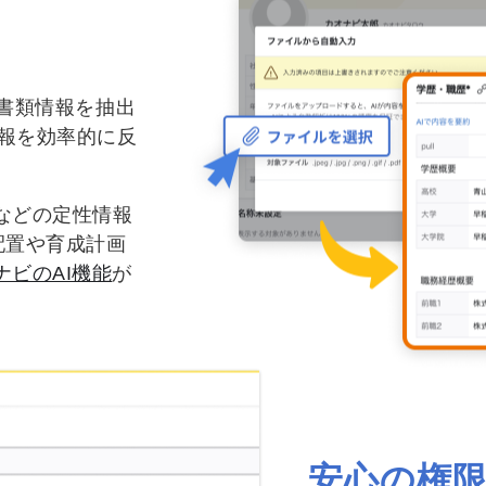
の書類情報を抽出
情報を効率的に反
などの定性情報
配置や育成計画
ナビのAI機能
が
安心の権