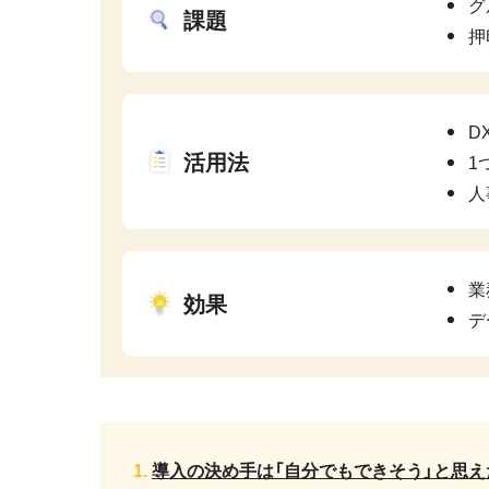
グ
課題
押
D
活用法
1
人
業
効果
デ
導入の決め手は「自分でもできそう」と思え