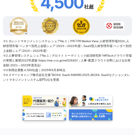
4,500
社超
※1 タレントマネジメントシステム シェアNo.1｜ITR「ITR Market View：人材管理市場2024」人
材管理市場：ベンダー別売上金額シェア（2015～2022年度）、SaaS型人材管理市場：ベンダー別売
上金額シェア（2015～2022年度）
※2 人事管理システム シェアNo.1｜デロイト トーマツ ミック経済研究所「HRTechクラウド市場
の実態と展望2022年度版（https://mic-r.co.jp/mr/02640/）」 人事・配置クラウド分野における出荷
金額（2021～2023年度見込）
※3 利用企業数 4,500社超｜2025年9月末時点
※4 スマートキャンプ株式会社主催「BOXIL SaaS AWARD 2025」BOXIL SaaSセクションタレ
ントマネジメントシステム部門1位を受賞