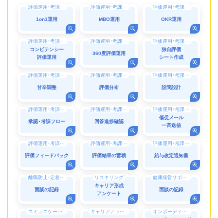
評価運用・考課運用
評価運用・考課運用
評価運用・考課運用
1on1運用
MBO運用
OKR運用
評価運用・考課運用
評価運用・考課運用
評価運用・考課運用
コンピテンシー
独自評価
360度評価運用
評価運用
シート作成
評価運用・考課運用
評価運用・考課運用
評価運用・考課運用
甘辛調整
評価分布
設問設計
評価運用・考課運用
評価運用・考課運用
評価運用・考課運用
催促メール
承認・考課フロー
回答進捗確認
一斉送信
評価運用・考課運用
評価運用・考課運用
評価運用・考課運用
評価フィードバック
評価結果の蓄積
給与改定通知書
離職防止・定着率向上
リスキリング
健康経営サポート・働き方改革
キャリア形成
面談の記録
面談の記録
アンケート
コミュニケーション
キャリアアップ（支援）
オンボーディング