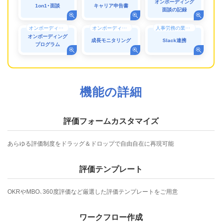
オンボーディング
1on1・面談
キャリア申告書
面談の記録
オンボーディング
オンボーディング
人事労務の業務効率化（DX）
オンボーディング
成長モニタリング
Slack連携
プログラム
機能の詳細
評価フォームカスタマイズ
あらゆる評価制度をドラッグ＆ドロップで自由自在に再現可能
評価テンプレート
OKRやMBO、360度評価など厳選した評価テンプレートをご用意
ワークフロー作成