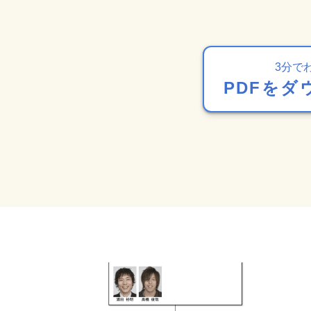
3分で
PDFをダ