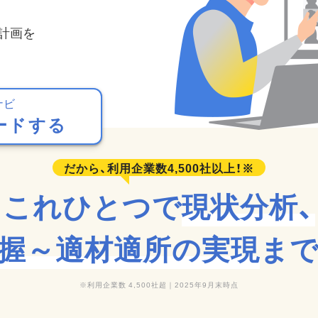
計画を
ナビ
ードする
これひとつで
現状分析、
握～適材適所の実現
ま
利用企業数 4,500社超｜2025年9月末時点