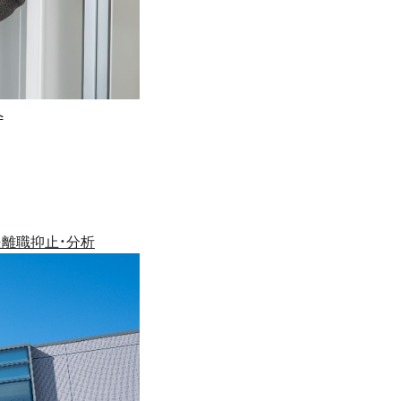
へ
援
離職抑止・分析