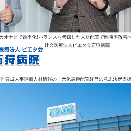
カオナビで効率化！バランスを考慮した人材配置で離職率改善
社会医療法人ピエタ会石狩病院
理・育成
人事評価
人材情報の一元化
最適配置
経営の意思決定支