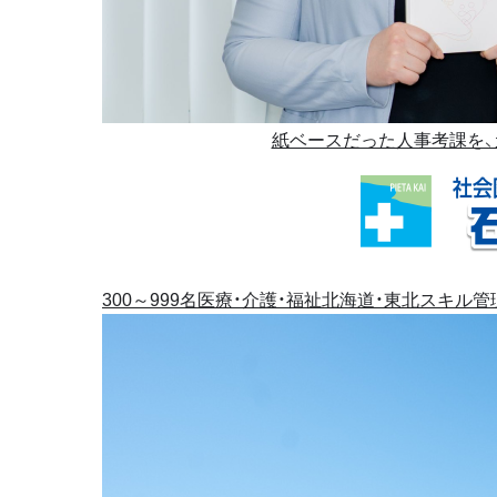
紙ベースだった人事考課を、
300～999名
医療・介護・福祉
北海道・東北
スキル管