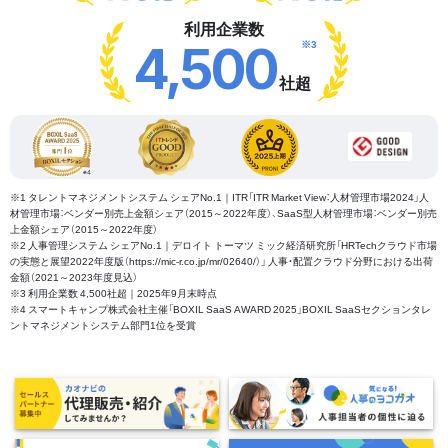
利用企業数
※3
4,500
社超
※1 タレントマネジメントシステム シェアNo.1｜ITR「ITR Market View：人材管理市場2024」人
材管理市場：ベンダー別売上金額シェア（2015～2022年度）、SaaS型人材管理市場：ベンダー別売
上金額シェア（2015～2022年度）
※2 人事管理システム シェアNo.1｜デロイト トーマツ ミック経済研究所「HRTechクラウド市場
の実態と展望2022年度版（https://mic-r.co.jp/mr/02640/）」 人事・配置クラウド分野における出荷
金額（2021～2023年度見込）
※3 利用企業数 4,500社超｜2025年9月末時点
※4 スマートキャンプ株式会社主催「BOXIL SaaS AWARD 2025」BOXIL SaaSセクションタレ
ントマネジメントシステム部門1位を受賞